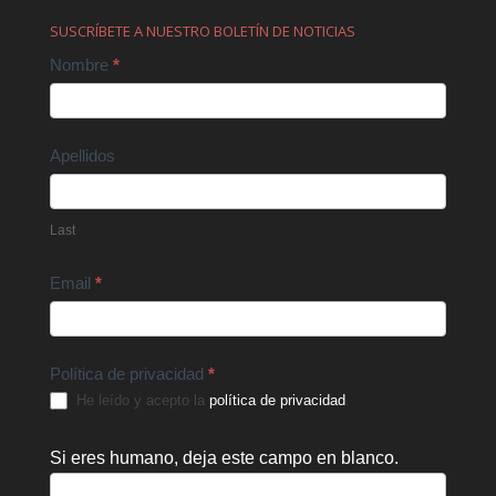
SUSCRÍBETE A NUESTRO BOLETÍN DE NOTICIAS
Contact
Nombre
*
Us
Apellidos
Last
Email
*
Política de privacidad
*
He leído y acepto la
política de privacidad
.
Si eres humano, deja este campo en blanco.