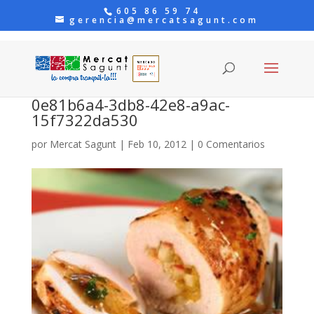
605 86 59 74
gerencia@mercatsagunt.com
0e81b6a4-3db8-42e8-a9ac-
15f7322da530
por
Mercat Sagunt
|
Feb 10, 2012
|
0 Comentarios