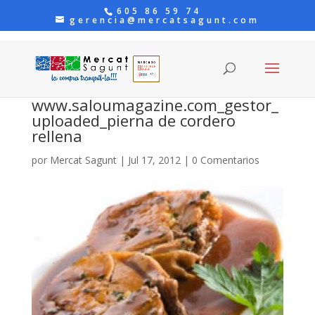
605 86 59 74
gerencia@mercatsagunt.com
www.saloumagazine.com_gestor_
uploaded_pierna de cordero
rellena
por
Mercat Sagunt
|
Jul 17, 2012
|
0 Comentarios