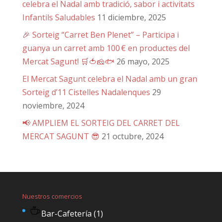
celebra el Nadal amb tradició, sabor i activitats
Infantils Saludables
11 diciembre, 2025
🎉 Sorteig “Carret Ben Plenet” – Participa i
guanya un carret amb 100 € en productes del
Mercat Sagunt! 🛒🍅🧀🐟
26 mayo, 2025
El Mercat Sagunt celebra el Nadal amb un gran
Sorteig d’11 Cistelles Nadalenques
29
noviembre, 2024
📢 AMPLIEM EL SORTEIG DEL CARRET DEL
MERCAT SAGUNT 😎
21 octubre, 2024
Nuestros comercios
Bar-Cafetería
(1)