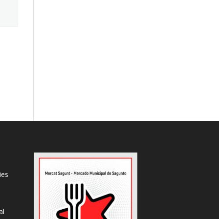
ies
al