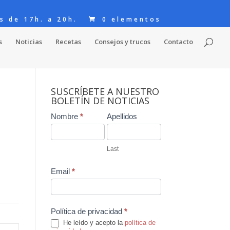
s de 17h. a 20h.
0 elementos
s
Noticias
Recetas
Consejos y trucos
Contacto
SUSCRÍBETE A NUESTRO
BOLETÍN DE NOTICIAS
Contact
Nombre
*
Apellidos
Us
Last
Email
*
Política de privacidad
*
He leído y acepto la
política de