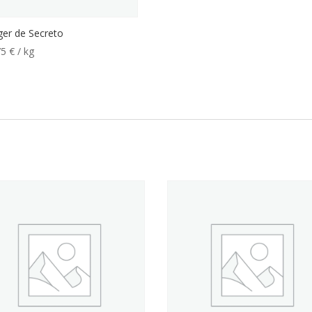
ger de Secreto
75
€
/ kg