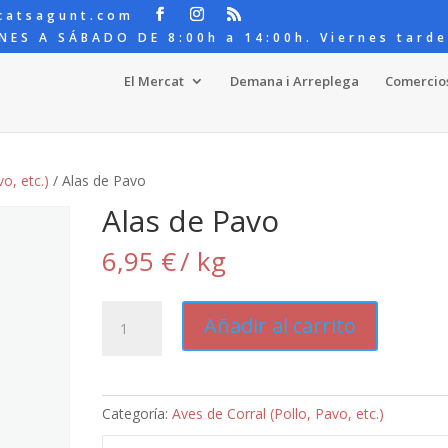
catsagunt.com
NES A SÁBADO DE 8:00h a 14:00h. Viernes tarde
El Mercat
Demana i Arreplega
Comercio
o, etc.)
/ Alas de Pavo
Alas de Pavo
6,95
€
/ kg
Alas
Añadir al carrito
de
Pavo
cantidad
Categoría:
Aves de Corral (Pollo, Pavo, etc.)