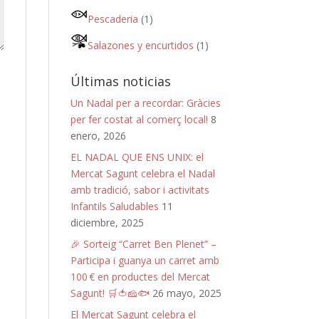
Pescaderia
(1)
Salazones y encurtidos
(1)
Últimas noticias
Un Nadal per a recordar: Gràcies
per fer costat al comerç local!
8
enero, 2026
EL NADAL QUE ENS UNIX: el
Mercat Sagunt celebra el Nadal
amb tradició, sabor i activitats
Infantils Saludables
11
diciembre, 2025
🎉 Sorteig “Carret Ben Plenet” –
Participa i guanya un carret amb
100 € en productes del Mercat
Sagunt! 🛒🍅🧀🐟
26 mayo, 2025
El Mercat Sagunt celebra el