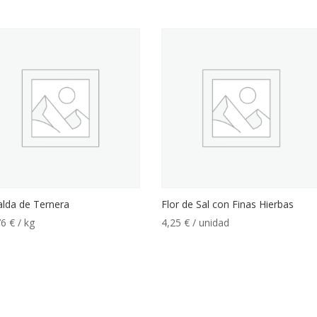
alda de Ternera
Flor de Sal con Finas Hierbas
76
€
/ kg
4,25
€
/ unidad