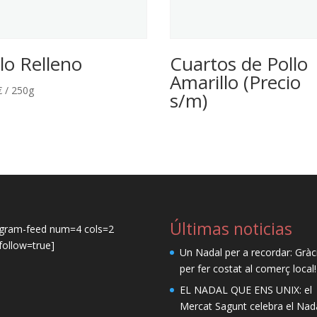
lo Relleno
Cuartos de Pollo
Amarillo (Precio
€
/ 250g
s/m)
Últimas noticias
agram-feed num=4 cols=2
ollow=true]
Un Nadal per a recordar: Gràc
per fer costat al comerç local!
EL NADAL QUE ENS UNIX: el
Mercat Sagunt celebra el Nad