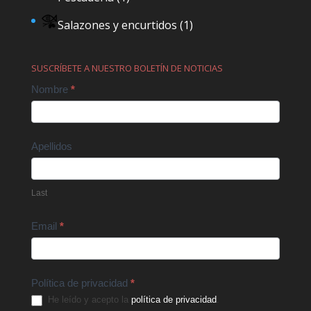
Salazones y encurtidos
(1)
SUSCRÍBETE A NUESTRO BOLETÍN DE NOTICIAS
Contact
Nombre
*
Us
Apellidos
Last
Email
*
Política de privacidad
*
He leído y acepto la
política de privacidad
.