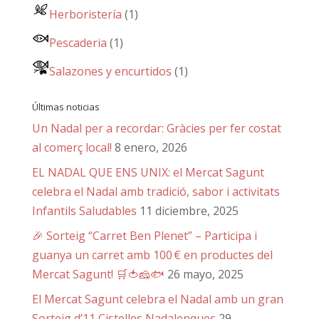
Herboristería
(1)
Pescaderia
(1)
Salazones y encurtidos
(1)
Últimas noticias
Un Nadal per a recordar: Gràcies per fer costat
al comerç local!
8 enero, 2026
EL NADAL QUE ENS UNIX: el Mercat Sagunt
celebra el Nadal amb tradició, sabor i activitats
Infantils Saludables
11 diciembre, 2025
🎉 Sorteig “Carret Ben Plenet” – Participa i
guanya un carret amb 100 € en productes del
Mercat Sagunt! 🛒🍅🧀🐟
26 mayo, 2025
El Mercat Sagunt celebra el Nadal amb un gran
Sorteig d’11 Cistelles Nadalenques
29