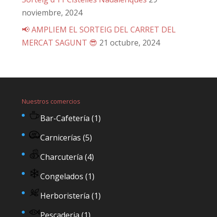
noviembre, 2024
📢 AMPLIEM EL SORTEIG DEL CARRET DEL
MERCAT SAGUNT 😎
21 octubre, 2024
Nuestros comercios
Bar-Cafetería
(1)
Carnicerías
(5)
Charcutería
(4)
Congelados
(1)
Herboristería
(1)
Pescaderia
(1)