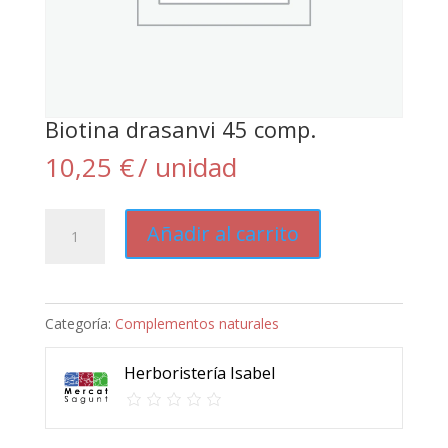
Biotina drasanvi 45 comp.
10,25
€
/ unidad
Biotina
Añadir al carrito
drasanvi
45
comp.
Categoría:
Complementos naturales
cantidad
Herboristería Isabel