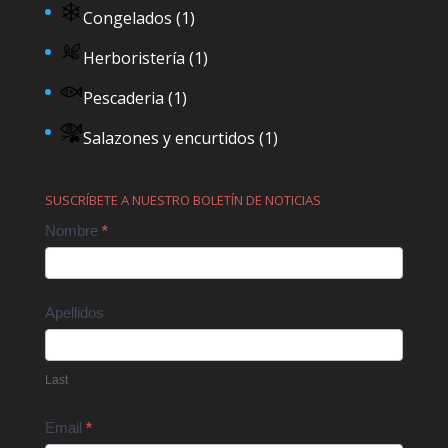
Congelados
(1)
Herboristería
(1)
Pescaderia
(1)
Salazones y encurtidos
(1)
SUSCRÍBETE A NUESTRO BOLETÍN DE NOTICIAS
Contact
Nombre
*
Us
Apellidos
Last
Email
*