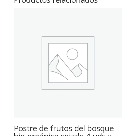
Postre de frutos del bosque
bio-orgánico sojade 4 uds x