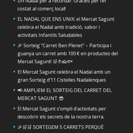
Un Nadal per a recordar: Gràcies per fer
costat al comerç local!
EL NADAL QUE ENS UNIX: el Mercat Sagunt
celebra el Nadal amb tradició, sabor i
activitats Infantils Saludables
🎉 Sorteig “Carret Ben Plenet” – Participa i
guanya un carret amb 100 € en productes del
Mercat Sagunt! 🛒🍅🧀🐟
El Mercat Sagunt celebra el Nadal amb un
gran Sorteig d’11 Cistelles Nadalenques
📢 AMPLIEM EL SORTEIG DEL CARRET DEL
MERCAT SAGUNT 😎
El Mercat Sagunt s’ompli d’activitats per
descobrir els secrets de la nostra terra.
🎉🛒🛒 SORTEGEM 5 CARRETS PERQUÈ