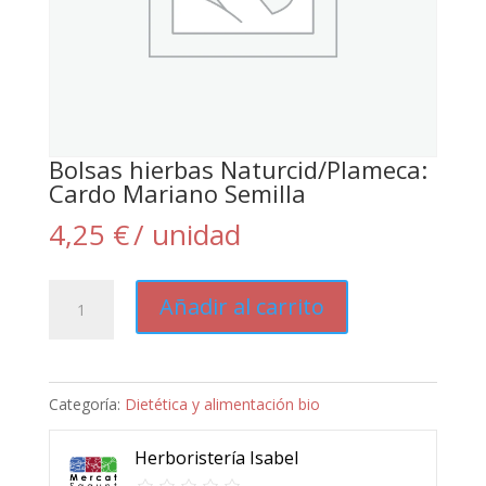
Bolsas hierbas Naturcid/Plameca:
Cardo Mariano Semilla
4,25
€
/ unidad
Bolsas
Añadir al carrito
hierbas
Naturcid/Plameca:
Cardo
Categoría:
Dietética y alimentación bio
Mariano
Semilla
Herboristería Isabel
cantidad