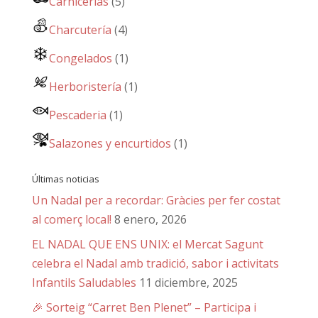
Carnicerías
(5)
Charcutería
(4)
Congelados
(1)
Herboristería
(1)
Pescaderia
(1)
Salazones y encurtidos
(1)
Últimas noticias
Un Nadal per a recordar: Gràcies per fer costat
al comerç local!
8 enero, 2026
EL NADAL QUE ENS UNIX: el Mercat Sagunt
celebra el Nadal amb tradició, sabor i activitats
Infantils Saludables
11 diciembre, 2025
🎉 Sorteig “Carret Ben Plenet” – Participa i