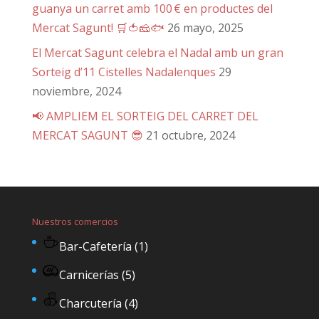
guanya un carret amb 100 € en productes del
Mercat Sagunt! 🛒🍅🧀🐟
26 mayo, 2025
El Mercat Sagunt celebra el Nadal amb un gran
Sorteig d’11 Cistelles Nadalenques
29
noviembre, 2024
📢 AMPLIEM EL SORTEIG DEL CARRET DEL
MERCAT SAGUNT 😎
21 octubre, 2024
Nuestros comercios
Bar-Cafetería
(1)
Carnicerías
(5)
Charcutería
(4)