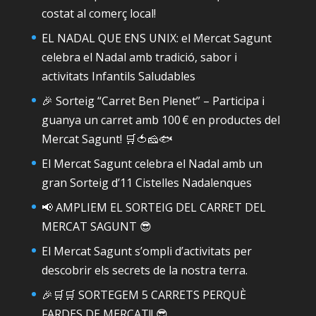
costat al comerç local!
EL NADAL QUE ENS UNIX: el Mercat Sagunt
celebra el Nadal amb tradició, sabor i
activitats Infantils Saludables
🎉 Sorteig “Carret Ben Plenet” – Participa i
guanya un carret amb 100 € en productes del
Mercat Sagunt! 🛒🍅🧀🐟
El Mercat Sagunt celebra el Nadal amb un
gran Sorteig d’11 Cistelles Nadalenques
📢 AMPLIEM EL SORTEIG DEL CARRET DEL
MERCAT SAGUNT 😎
El Mercat Sagunt s’ompli d’activitats per
descobrir els secrets de la nostra terra.
🎉🛒🛒 SORTEGEM 5 CARRETS PERQUÈ
FARDES DE MERCAT!! 😎