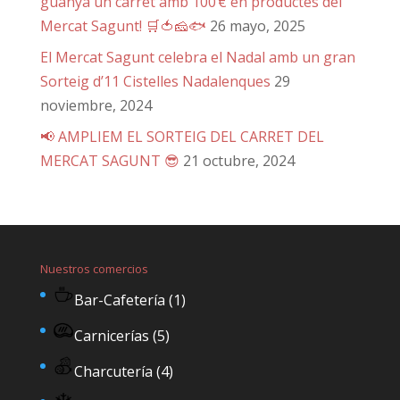
guanya un carret amb 100 € en productes del
Mercat Sagunt! 🛒🍅🧀🐟
26 mayo, 2025
El Mercat Sagunt celebra el Nadal amb un gran
Sorteig d’11 Cistelles Nadalenques
29
noviembre, 2024
📢 AMPLIEM EL SORTEIG DEL CARRET DEL
MERCAT SAGUNT 😎
21 octubre, 2024
Nuestros comercios
Bar-Cafetería
(1)
Carnicerías
(5)
Charcutería
(4)