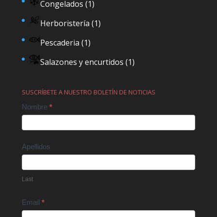
Congelados
(1)
Herboristería
(1)
Pescaderia
(1)
Salazones y encurtidos
(1)
SUSCRÍBETE A NUESTRO BOLETÍN DE NOTICIAS
Contact
Nombre
*
Us
Apellidos
Last
Email
*