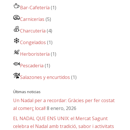
Bar-Cafetería
(1)
Carnicerías
(5)
Charcutería
(4)
Congelados
(1)
Herboristería
(1)
Pescaderia
(1)
Salazones y encurtidos
(1)
Últimas noticias
Un Nadal per a recordar: Gràcies per fer costat
al comerç local!
8 enero, 2026
EL NADAL QUE ENS UNIX: el Mercat Sagunt
celebra el Nadal amb tradició, sabor i activitats