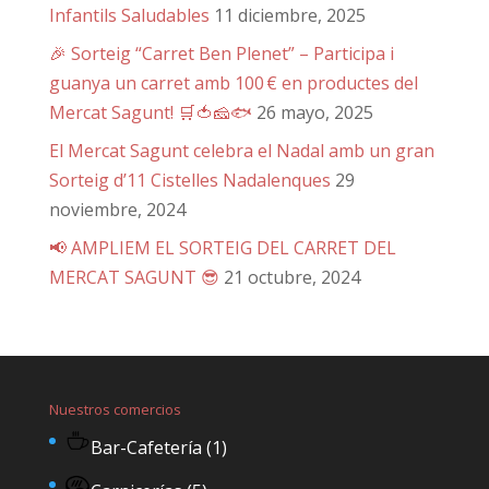
Infantils Saludables
11 diciembre, 2025
🎉 Sorteig “Carret Ben Plenet” – Participa i
guanya un carret amb 100 € en productes del
Mercat Sagunt! 🛒🍅🧀🐟
26 mayo, 2025
El Mercat Sagunt celebra el Nadal amb un gran
Sorteig d’11 Cistelles Nadalenques
29
noviembre, 2024
📢 AMPLIEM EL SORTEIG DEL CARRET DEL
MERCAT SAGUNT 😎
21 octubre, 2024
Nuestros comercios
Bar-Cafetería
(1)