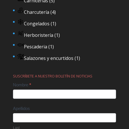
Carnicerías
(5)
Charcutería
(4)
Congelados
(1)
Herboristería
(1)
Pescaderia
(1)
Salazones y encurtidos
(1)
SUSCRÍBETE A NUESTRO BOLETÍN DE NOTICIAS
Contact
Nombre
*
Us
Apellidos
Last