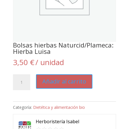
Bolsas hierbas Naturcid/Plameca:
Hierba Luisa
3,50
€
/ unidad
Bolsas
Añadir al carrito
hierbas
Naturcid/Plameca:
Hierba
Categoría:
Dietética y alimentación bio
Luisa
cantidad
Herboristería Isabel