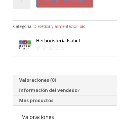
Añadir al carrito
molido
250g
bio
Categoría:
Dietética y alimentación bio
destination
cantidad
Herboristería Isabel
Valoraciones (0)
Información del vendedor
Más productos
Valoraciones