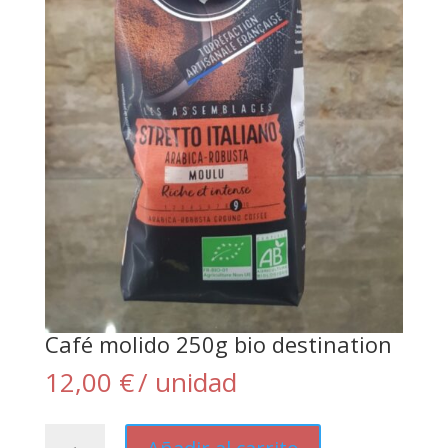
Café molido 250g bio destination
12,00
€
/ unidad
Café