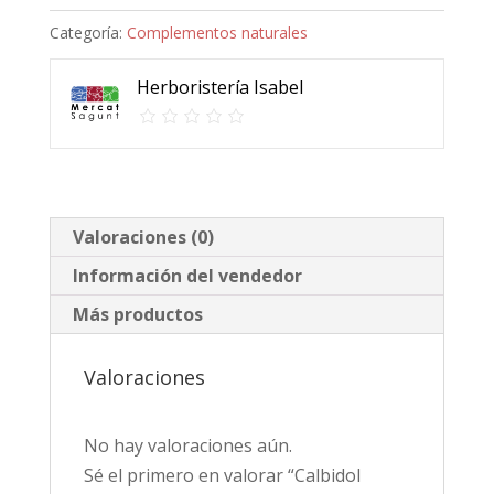
Pea
Categoría:
Complementos naturales
600,
dolor
Herboristería Isabel
de
cabeza
y
muscular
cantidad
Valoraciones (0)
Información del vendedor
Más productos
Valoraciones
No hay valoraciones aún.
Sé el primero en valorar “Calbidol