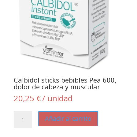
Calbidol sticks bebibles Pea 600,
dolor de cabeza y muscular
20,25
€
/ unidad
Calbidol
Añadir al carrito
sticks
bebibles