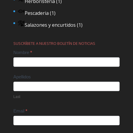
Herboristería
(1)
Pescaderia
(1)
Salazones y encurtidos
(1)
SUSCRÍBETE A NUESTRO BOLETÍN DE NOTICIAS
Contact
Nombre
*
Us
Apellidos
Last
Email
*