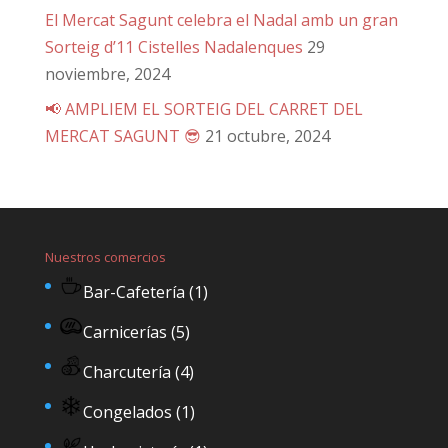
El Mercat Sagunt celebra el Nadal amb un gran
Sorteig d’11 Cistelles Nadalenques
29
noviembre, 2024
📢 AMPLIEM EL SORTEIG DEL CARRET DEL
MERCAT SAGUNT 😎
21 octubre, 2024
Nuestros comercios
Bar-Cafetería
(1)
Carnicerías
(5)
Charcutería
(4)
Congelados
(1)