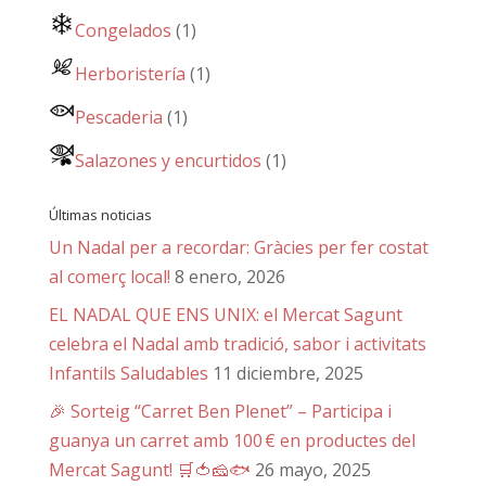
Congelados
(1)
Herboristería
(1)
Pescaderia
(1)
Salazones y encurtidos
(1)
Últimas noticias
Un Nadal per a recordar: Gràcies per fer costat
al comerç local!
8 enero, 2026
EL NADAL QUE ENS UNIX: el Mercat Sagunt
celebra el Nadal amb tradició, sabor i activitats
Infantils Saludables
11 diciembre, 2025
🎉 Sorteig “Carret Ben Plenet” – Participa i
guanya un carret amb 100 € en productes del
Mercat Sagunt! 🛒🍅🧀🐟
26 mayo, 2025