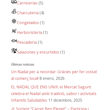
Carnicerías
(5)
Charcutería
(4)
Congelados
(1)
Herboristería
(1)
Pescaderia
(1)
Salazones y encurtidos
(1)
Últimas noticias
Un Nadal per a recordar: Gràcies per fer costat
al comerç local!
8 enero, 2026
EL NADAL QUE ENS UNIX: el Mercat Sagunt
celebra el Nadal amb tradició, sabor i activitats
Infantils Saludables
11 diciembre, 2025
🎉 Sorteig “Carret Ben Plenet” – Participa i