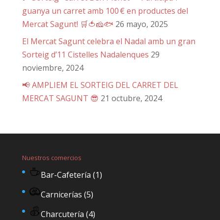
guanya un carret amb 100 € en productes del
Mercat Sagunt! 🛒🍅🧀🐟
26 mayo, 2025
El Mercat Sagunt celebra el Nadal amb un gran
Sorteig d’11 Cistelles Nadalenques
29
noviembre, 2024
📢 AMPLIEM EL SORTEIG DEL CARRET DEL
MERCAT SAGUNT 😎
21 octubre, 2024
Nuestros comercios
Bar-Cafetería
(1)
Carnicerías
(5)
Charcutería
(4)