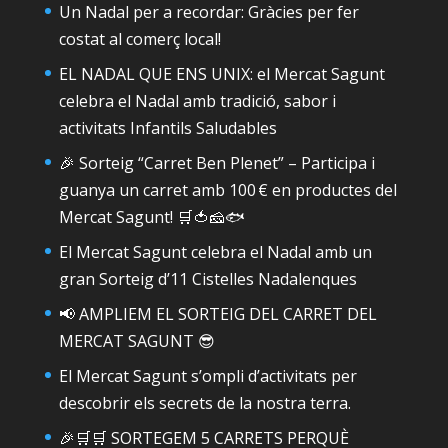
Un Nadal per a recordar: Gràcies per fer
costat al comerç local!
EL NADAL QUE ENS UNIX: el Mercat Sagunt
celebra el Nadal amb tradició, sabor i
activitats Infantils Saludables
🎉 Sorteig “Carret Ben Plenet” – Participa i
guanya un carret amb 100 € en productes del
Mercat Sagunt! 🛒🍅🧀🐟
El Mercat Sagunt celebra el Nadal amb un
gran Sorteig d’11 Cistelles Nadalenques
📢 AMPLIEM EL SORTEIG DEL CARRET DEL
MERCAT SAGUNT 😎
El Mercat Sagunt s’ompli d’activitats per
descobrir els secrets de la nostra terra.
🎉🛒🛒 SORTEGEM 5 CARRETS PERQUÈ