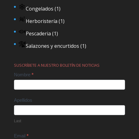
Congelados
(1)
Herboristería
(1)
Pescaderia
(1)
Salazones y encurtidos
(1)
SUSCRÍBETE A NUESTRO BOLETÍN DE NOTICIAS
Contact
Nombre
*
Us
Apellidos
Last
Email
*