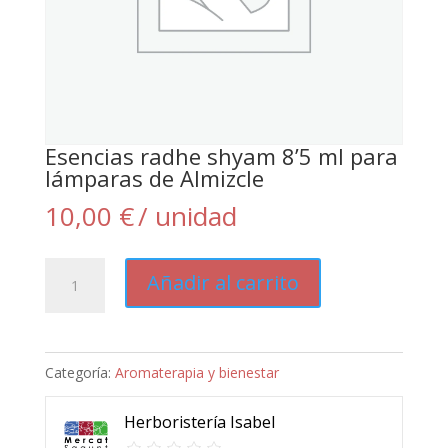
Esencias radhe shyam 8’5 ml para
lámparas de Almizcle
10,00
€
/ unidad
Esencias
Añadir al carrito
radhe
shyam
8'5
Categoría:
Aromaterapia y bienestar
ml
para
Herboristería Isabel
lámparas