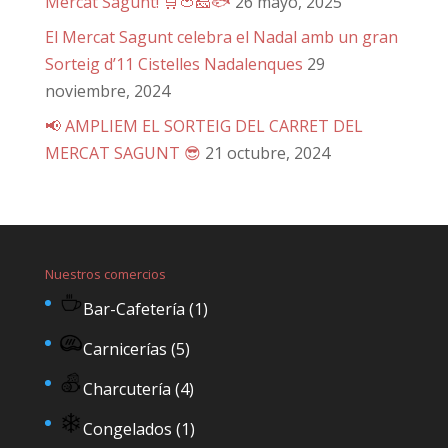
Mercat Sagunt! 🛒🍅🧀🐟
26 mayo, 2025
El Mercat Sagunt celebra el Nadal amb un gran
Sorteig d’11 Cistelles Nadalenques
29
noviembre, 2024
📢 AMPLIEM EL SORTEIG DEL CARRET DEL
MERCAT SAGUNT 😎
21 octubre, 2024
Nuestros comercios
Bar-Cafetería
(1)
Carnicerías
(5)
Charcutería
(4)
Congelados
(1)