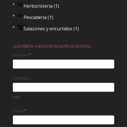
Herboristería
(1)
Pescaderia
(1)
Salazones y encurtidos
(1)
SUSCRÍBETE A NUESTRO BOLETÍN DE NOTICIAS
Contact
Nombre
*
Us
Apellidos
Last
Email
*