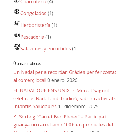
Charcutería
(4)
Congelados
(1)
Herboristería
(1)
Pescaderia
(1)
Salazones y encurtidos
(1)
Últimas noticias
Un Nadal per a recordar: Gràcies per fer costat
al comerç local!
8 enero, 2026
EL NADAL QUE ENS UNIX: el Mercat Sagunt
celebra el Nadal amb tradició, sabor i activitats
Infantils Saludables
11 diciembre, 2025
🎉 Sorteig “Carret Ben Plenet” – Participa i
guanya un carret amb 100 € en productes del