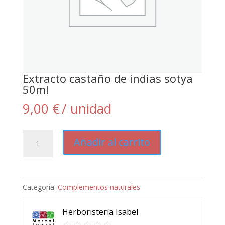
Extracto castaño de indias sotya
50ml
9,00
€
/ unidad
Extracto
Añadir al carrito
castaño
de
indias
Categoría:
Complementos naturales
sotya
50ml
Herboristería Isabel
cantidad