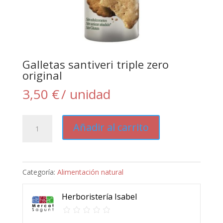
Galletas santiveri triple zero
original
3,50
€
/ unidad
Galletas
Añadir al carrito
santiveri
triple
zero
Categoría:
Alimentación natural
original
cantidad
Herboristería Isabel