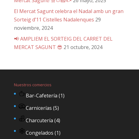
Mercat Sagunt! 🛒🍅🧀🐟
26 mayo, 2025
El Mercat Sagunt celebra el Nadal amb un gran
Sorteig d’11 Cistelles Nadalenques
29
noviembre, 2024
📢 AMPLIEM EL SORTEIG DEL CARRET DEL
MERCAT SAGUNT 😎
21 octubre, 2024
Nuestros comercios
Bar-Cafetería
(1)
Carnicerías
(5)
Charcutería
(4)
Congelados
(1)