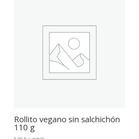
Rollito vegano sin salchichón
110 g
5,00
€
/ unidad