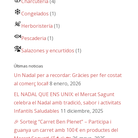
Charcutería
(4)
Congelados
(1)
Herboristería
(1)
Pescaderia
(1)
Salazones y encurtidos
(1)
Últimas noticias
Un Nadal per a recordar: Gràcies per fer costat
al comerç local!
8 enero, 2026
EL NADAL QUE ENS UNIX: el Mercat Sagunt
celebra el Nadal amb tradició, sabor i activitats
Infantils Saludables
11 diciembre, 2025
🎉 Sorteig “Carret Ben Plenet” – Participa i
guanya un carret amb 100 € en productes del