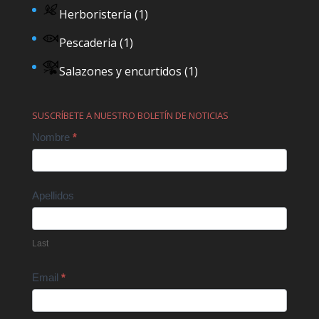
Herboristería
(1)
Pescaderia
(1)
Salazones y encurtidos
(1)
SUSCRÍBETE A NUESTRO BOLETÍN DE NOTICIAS
Contact
Nombre
*
Us
Apellidos
Last
Email
*