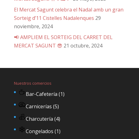
El Mercat Sagunt celebra el Nadal amb un gran
Sorteig d’11 Cistelles Nadalenques
29
noviembre, 2024
📢 AMPLIEM EL SORTEIG DEL CARRET DEL
MERCAT SAGUNT 😎
21 octubre, 2024
Nuestros comercios
Bar-Cafetería
(1)
Carnicerías
(5)
Charcutería
(4)
Congelados
(1)