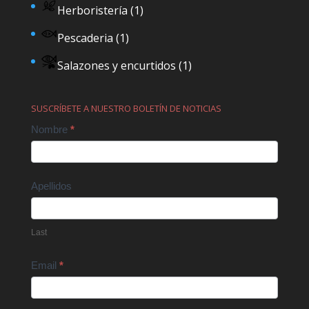
Herboristería
(1)
Pescaderia
(1)
Salazones y encurtidos
(1)
SUSCRÍBETE A NUESTRO BOLETÍN DE NOTICIAS
Contact
Nombre
*
Us
Apellidos
Last
Email
*