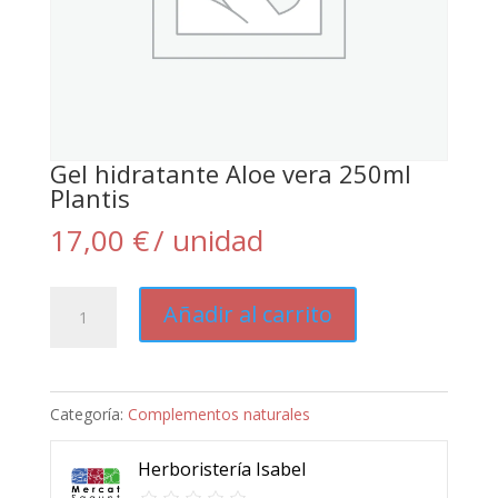
Gel hidratante Aloe vera 250ml
Plantis
17,00
€
/ unidad
Gel
Añadir al carrito
hidratante
Aloe
vera
Categoría:
Complementos naturales
250ml
Plantis
Herboristería Isabel
cantidad