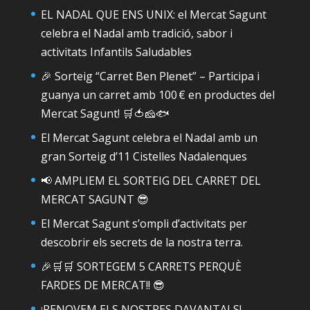
EL NADAL QUE ENS UNIX: el Mercat Sagunt
celebra el Nadal amb tradició, sabor i
activitats Infantils Saludables
🎉 Sorteig “Carret Ben Plenet” – Participa i
guanya un carret amb 100 € en productes del
Mercat Sagunt! 🛒🍅🧀🐟
El Mercat Sagunt celebra el Nadal amb un
gran Sorteig d’11 Cistelles Nadalenques
📢 AMPLIEM EL SORTEIG DEL CARRET DEL
MERCAT SAGUNT 😎
El Mercat Sagunt s’ompli d’activitats per
descobrir els secrets de la nostra terra.
🎉🛒🛒 SORTEGEM 5 CARRETS PERQUÈ
FARDES DE MERCAT!! 😎
¡RENOVEM ELS NOSTRES DAVANTALS!