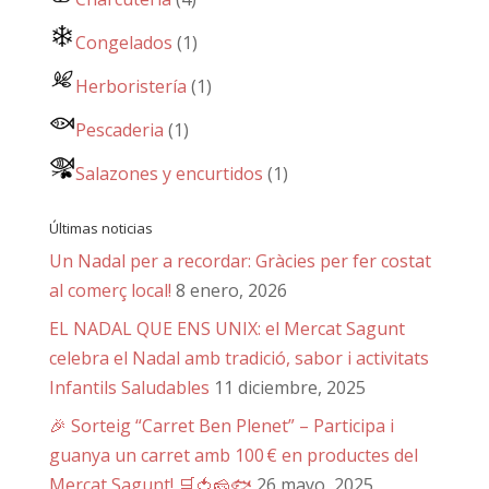
Congelados
(1)
Herboristería
(1)
Pescaderia
(1)
Salazones y encurtidos
(1)
Últimas noticias
Un Nadal per a recordar: Gràcies per fer costat
al comerç local!
8 enero, 2026
EL NADAL QUE ENS UNIX: el Mercat Sagunt
celebra el Nadal amb tradició, sabor i activitats
Infantils Saludables
11 diciembre, 2025
🎉 Sorteig “Carret Ben Plenet” – Participa i
guanya un carret amb 100 € en productes del
Mercat Sagunt! 🛒🍅🧀🐟
26 mayo, 2025