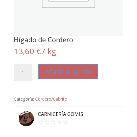
Hígado de Cordero
13,60
€
/ kg
Hígado
Añadir al carrito
de
Cordero
cantidad
Categoría:
Cordero/Cabrito
CARNICERÍA GOMIS