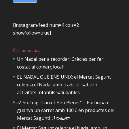
[instagram-feed num=4 cols=2
showfollow=true]
Últimas noticias
Un Nadal per a recordar: Gràcies per fer
costat al comerç local!
EL NADAL QUE ENS UNIX: el Mercat Sagunt
celebra el Nadal amb tradició, sabor i
activitats Infantils Saludables
🎉 Sorteig “Carret Ben Plenet” – Participa i
guanya un carret amb 100 € en productes del
Mercat Sagunt! 🛒🍅🧀🐟
El Mercat Sagunt celebra el Nadal amb un