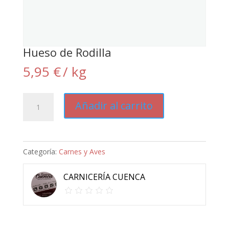
Hueso de Rodilla
5,95
€
/ kg
Hueso
Añadir al carrito
de
Rodilla
cantidad
Categoría:
Carnes y Aves
CARNICERÍA CUENCA