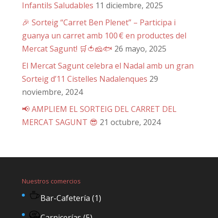
Infantils Saludables
11 diciembre, 2025
🎉 Sorteig “Carret Ben Plenet” – Participa i
guanya un carret amb 100 € en productes del
Mercat Sagunt! 🛒🍅🧀🐟
26 mayo, 2025
El Mercat Sagunt celebra el Nadal amb un gran
Sorteig d’11 Cistelles Nadalenques
29
noviembre, 2024
📢 AMPLIEM EL SORTEIG DEL CARRET DEL
MERCAT SAGUNT 😎
21 octubre, 2024
Nuestros comercios
Bar-Cafetería
(1)
Carnicerías
(5)