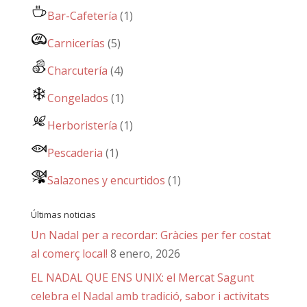
Bar-Cafetería
(1)
Carnicerías
(5)
Charcutería
(4)
Congelados
(1)
Herboristería
(1)
Pescaderia
(1)
Salazones y encurtidos
(1)
Últimas noticias
Un Nadal per a recordar: Gràcies per fer costat
al comerç local!
8 enero, 2026
EL NADAL QUE ENS UNIX: el Mercat Sagunt
celebra el Nadal amb tradició, sabor i activitats