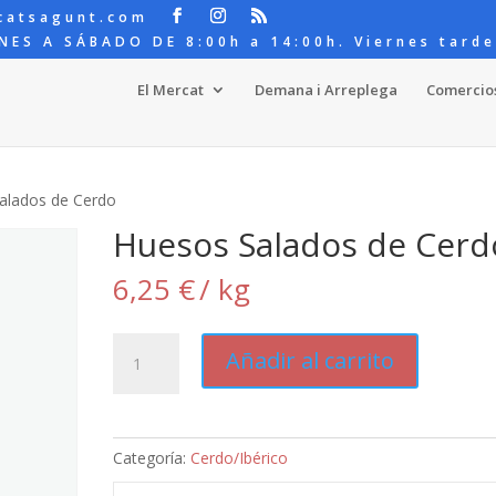
catsagunt.com
NES A SÁBADO DE 8:00h a 14:00h. Viernes tarde
El Mercat
Demana i Arreplega
Comercio
alados de Cerdo
Huesos Salados de Cerd
6,25
€
/ kg
Huesos
Añadir al carrito
Salados
de
Cerdo
cantidad
Categoría:
Cerdo/Ibérico