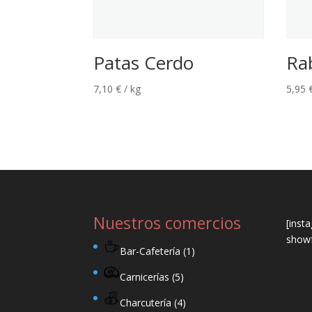
Patas Cerdo
Ra
7,10
€
/ kg
5,95
Nuestros comercios
[inst
showf
Bar-Cafetería
(1)
Carnicerías
(5)
Charcutería
(4)