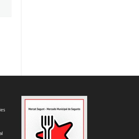
ies
al