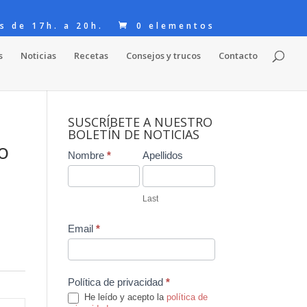
s de 17h. a 20h.
0 elementos
s
Noticias
Recetas
Consejos y trucos
Contacto
SUSCRÍBETE A NUESTRO
BOLETÍN DE NOTICIAS
o
Contact
Nombre
*
Apellidos
Us
Last
Email
*
Política de privacidad
*
He leído y acepto la
política de