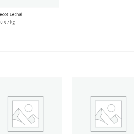
ecot Lechal
00
€
/ kg