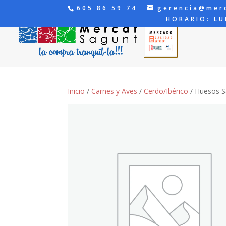
605 86 59 74
gerencia@mer
HORARIO: LU
Inicio
/
Carnes y Aves
/
Cerdo/Ibérico
/ Huesos S