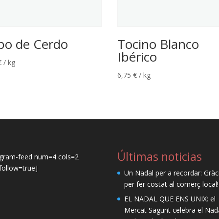
bo de Cerdo
Tocino Blanco
Ibérico
€
/ kg
6,75
€
/ kg
Últimas noticias
agram-feed num=4 cols=2
ollow=true]
Un Nadal per a recordar: Gràc
per fer costat al comerç local!
EL NADAL QUE ENS UNIX: el
Mercat Sagunt celebra el Nad