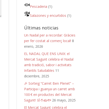
Pescaderia
(1)
Salazones y encurtidos
(1)
Últimas noticias
Un Nadal per a recordar: Gràcies
per fer costat al comerç local!
8
enero, 2026
EL NADAL QUE ENS UNIX: el
Mercat Sagunt celebra el Nadal
amb tradició, sabor i activitats
Infantils Saludables
11
diciembre, 2025
🎉 Sorteig “Carret Ben Plenet” –
Participa i guanya un carret amb
100 € en productes del Mercat
Sagunt! 🛒🍅🧀🐟
26 mayo, 2025
El Mercat Sagunt celebra el