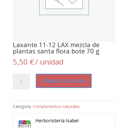
Laxante 11-12 LAX mezcla de
plantas santa flora bote 70 g
5,50
€
/ unidad
Laxante
Añadir al carrito
11-
12
LAX
Categoría:
Complementos naturales
mezcla
de
Herboristería Isabel
plantas