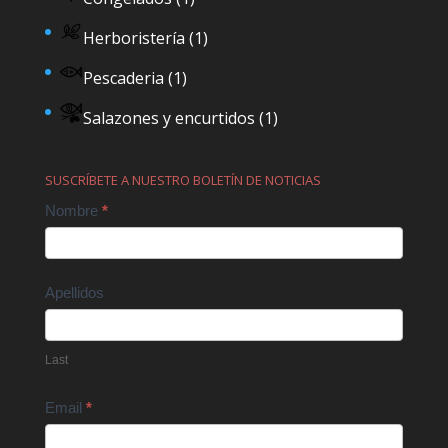
Herboristería
(1)
Pescaderia
(1)
Salazones y encurtidos
(1)
SUSCRÍBETE A NUESTRO BOLETÍN DE NOTICIAS
Contact
Nombre
*
Us
Apellidos
Last
Email
*