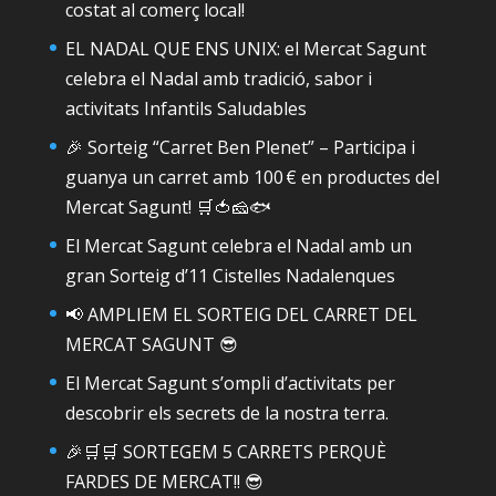
costat al comerç local!
EL NADAL QUE ENS UNIX: el Mercat Sagunt
celebra el Nadal amb tradició, sabor i
activitats Infantils Saludables
🎉 Sorteig “Carret Ben Plenet” – Participa i
guanya un carret amb 100 € en productes del
Mercat Sagunt! 🛒🍅🧀🐟
El Mercat Sagunt celebra el Nadal amb un
gran Sorteig d’11 Cistelles Nadalenques
📢 AMPLIEM EL SORTEIG DEL CARRET DEL
MERCAT SAGUNT 😎
El Mercat Sagunt s’ompli d’activitats per
descobrir els secrets de la nostra terra.
🎉🛒🛒 SORTEGEM 5 CARRETS PERQUÈ
FARDES DE MERCAT!! 😎