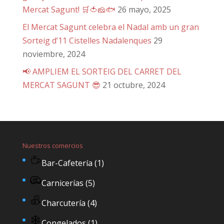
Mercat Sagunt! 🛒🍅🧀🐟
26 mayo, 2025
El Mercat Sagunt celebra el Nadal amb un gran
Sorteig d’11 Cistelles Nadalenques
29
noviembre, 2024
📢 AMPLIEM EL SORTEIG DEL CARRET DEL
MERCAT SAGUNT 😎
21 octubre, 2024
Nuestros comercios
Bar-Cafetería
(1)
Carnicerías
(5)
Charcutería
(4)
Congelados
(1)