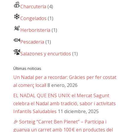
Charcutería
(4)
Congelados
(1)
Herboristería
(1)
Pescaderia
(1)
Salazones y encurtidos
(1)
Últimas noticias
Un Nadal per a recordar: Gràcies per fer costat
al comerç local!
8 enero, 2026
EL NADAL QUE ENS UNIX: el Mercat Sagunt
celebra el Nadal amb tradició, sabor i activitats
Infantils Saludables
11 diciembre, 2025
🎉 Sorteig “Carret Ben Plenet” – Participa i
guanya un carret amb 100 € en productes del