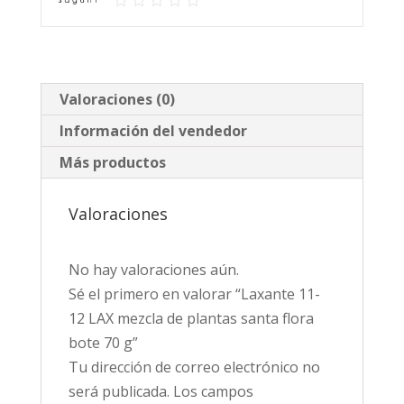
santa
flora
bote
70
Valoraciones (0)
g
Información del vendedor
cantidad
Más productos
Valoraciones
No hay valoraciones aún.
Sé el primero en valorar “Laxante 11-
12 LAX mezcla de plantas santa flora
bote 70 g”
Tu dirección de correo electrónico no
será publicada.
Los campos