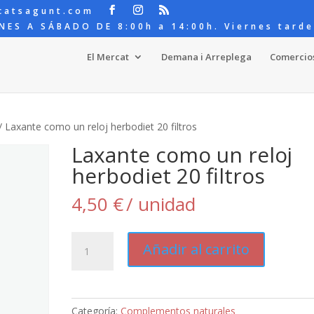
catsagunt.com
NES A SÁBADO DE 8:00h a 14:00h. Viernes tarde
El Mercat
Demana i Arreplega
Comercio
/ Laxante como un reloj herbodiet 20 filtros
Laxante como un reloj
herbodiet 20 filtros
4,50
€
/ unidad
Laxante
Añadir al carrito
como
un
reloj
herbodiet
Categoría:
Complementos naturales