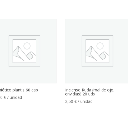
iótico plantis 60 cap
Incienso Ruda (mal de ojo,
envidias) 20 uds
00
€
/ unidad
2,50
€
/ unidad