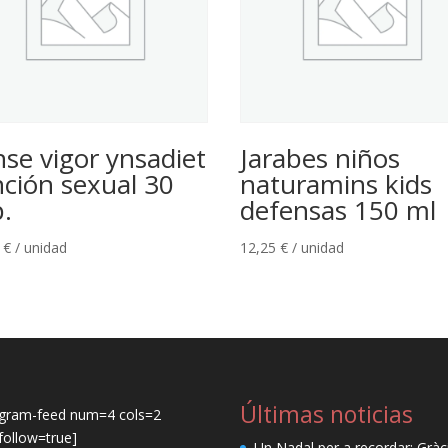
se vigor ynsadiet
Jarabes niños
nción sexual 30
naturamins kids
.
defensas 150 ml
0
€
/ unidad
12,25
€
/ unidad
Últimas noticias
agram-feed num=4 cols=2
ollow=true]
Un Nadal per a recordar: Gràc