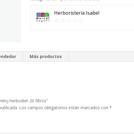
20
filtros
Herboristería Isabel
cantidad
vendedor
Más productos
loj herbodiet 20 filtros”
publicada.
Los campos obligatorios están marcados con
*