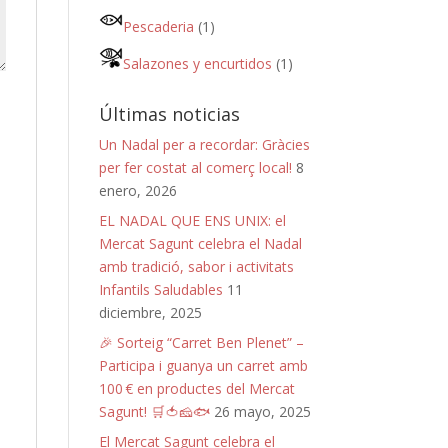
Pescaderia
(1)
Salazones y encurtidos
(1)
Últimas noticias
Un Nadal per a recordar: Gràcies
per fer costat al comerç local!
8
enero, 2026
EL NADAL QUE ENS UNIX: el
Mercat Sagunt celebra el Nadal
amb tradició, sabor i activitats
Infantils Saludables
11
diciembre, 2025
🎉 Sorteig “Carret Ben Plenet” –
Participa i guanya un carret amb
100 € en productes del Mercat
Sagunt! 🛒🍅🧀🐟
26 mayo, 2025
El Mercat Sagunt celebra el