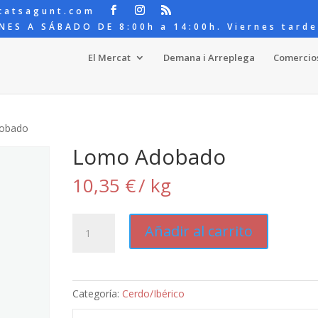
catsagunt.com
NES A SÁBADO DE 8:00h a 14:00h. Viernes tarde
El Mercat
Demana i Arreplega
Comercio
obado
Lomo Adobado
10,35
€
/ kg
Lomo
Añadir al carrito
Adobado
cantidad
Categoría:
Cerdo/Ibérico