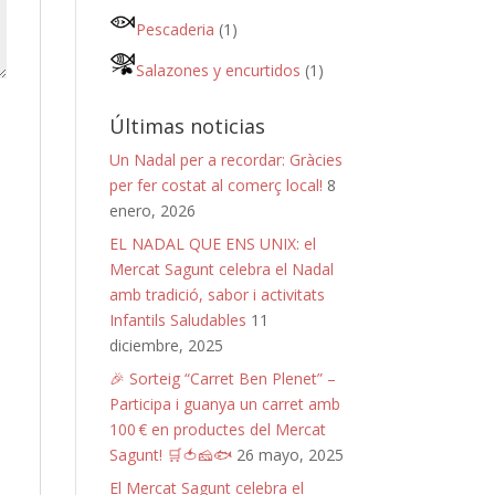
Pescaderia
(1)
Salazones y encurtidos
(1)
Últimas noticias
Un Nadal per a recordar: Gràcies
per fer costat al comerç local!
8
enero, 2026
EL NADAL QUE ENS UNIX: el
Mercat Sagunt celebra el Nadal
amb tradició, sabor i activitats
Infantils Saludables
11
diciembre, 2025
🎉 Sorteig “Carret Ben Plenet” –
Participa i guanya un carret amb
100 € en productes del Mercat
Sagunt! 🛒🍅🧀🐟
26 mayo, 2025
El Mercat Sagunt celebra el