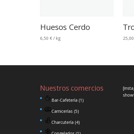
Huesos Cerdo
Tro
6,50
€
/ kg
25,0
Nuestros comercios
[inst
showf
Bar-Cafetería
(1)
Carnicerías
(5)
Charcutería
(4)
Congelados
(1)