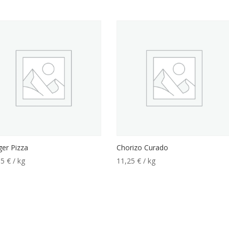
ger Pizza
Chorizo Curado
55
€
/ kg
11,25
€
/ kg