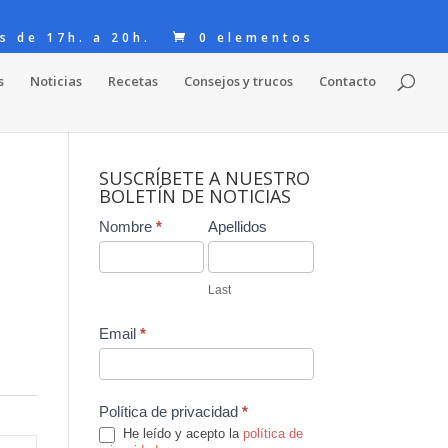
s de 17h. a 20h.
0 elementos
s
Noticias
Recetas
Consejos y trucos
Contacto
SUSCRÍBETE A NUESTRO
BOLETÍN DE NOTICIAS
Contact
Nombre
*
Apellidos
Us
Last
Email
*
Política de privacidad
*
He leído y acepto la
política de