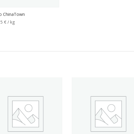
lo ChinaTown
55
€
/ kg