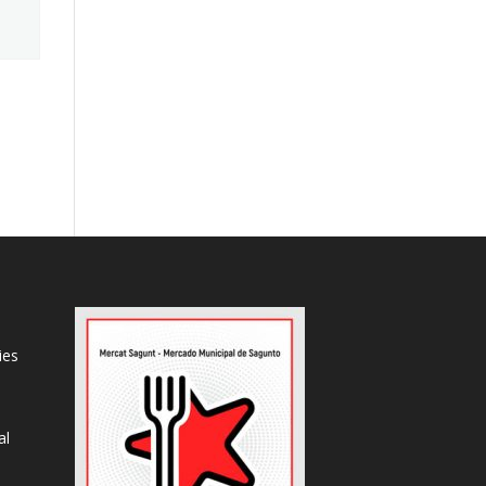
ies
al
s