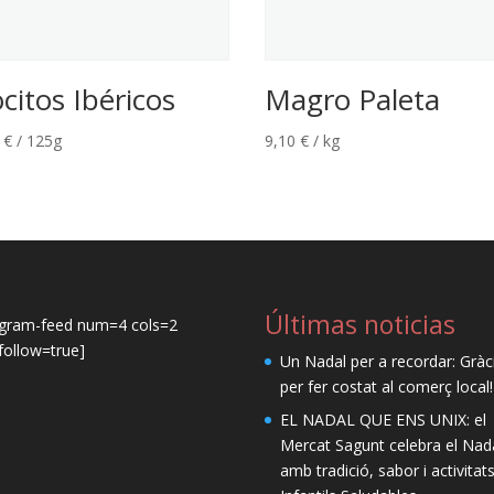
citos Ibéricos
Magro Paleta
0
€
/ 125g
9,10
€
/ kg
Últimas noticias
agram-feed num=4 cols=2
ollow=true]
Un Nadal per a recordar: Gràc
per fer costat al comerç local!
EL NADAL QUE ENS UNIX: el
Mercat Sagunt celebra el Nad
amb tradició, sabor i activitat