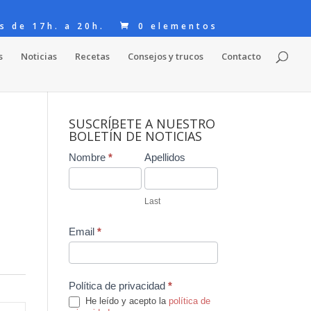
s de 17h. a 20h.
0 elementos
s
Noticias
Recetas
Consejos y trucos
Contacto
SUSCRÍBETE A NUESTRO
BOLETÍN DE NOTICIAS
Contact
Nombre
*
Apellidos
Us
Last
Email
*
Política de privacidad
*
He leído y acepto la
política de