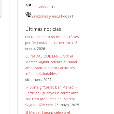
Pescaderia
(1)
Salazones y encurtidos
(1)
Últimas noticias
Un Nadal per a recordar: Gràcies
per fer costat al comerç local!
8
enero, 2026
EL NADAL QUE ENS UNIX: el
Mercat Sagunt celebra el Nadal
amb tradició, sabor i activitats
Infantils Saludables
11
diciembre, 2025
🎉 Sorteig “Carret Ben Plenet” –
Participa i guanya un carret amb
100 € en productes del Mercat
Sagunt! 🛒🍅🧀🐟
26 mayo, 2025
El Mercat Sagunt celebra el