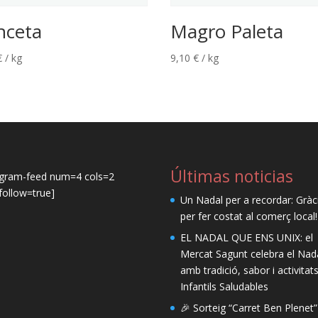
nceta
Magro Paleta
€
/ kg
9,10
€
/ kg
Últimas noticias
agram-feed num=4 cols=2
ollow=true]
Un Nadal per a recordar: Gràc
per fer costat al comerç local!
EL NADAL QUE ENS UNIX: el
Mercat Sagunt celebra el Nad
amb tradició, sabor i activitat
Infantils Saludables
🎉 Sorteig “Carret Ben Plenet”