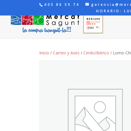
605 86 59 74
gerencia@mer
HORARIO: LU
Inicio
/
Carnes y Aves
/
Cerdo/Ibérico
/ Lomo Chu