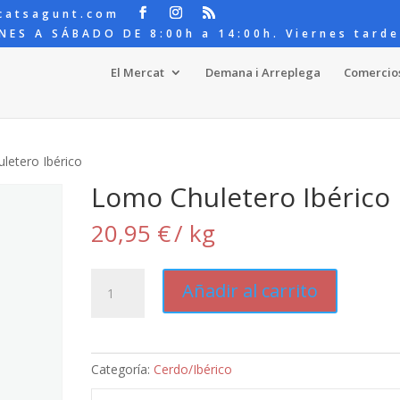
catsagunt.com
NES A SÁBADO DE 8:00h a 14:00h. Viernes tarde
El Mercat
Demana i Arreplega
Comercio
letero Ibérico
Lomo Chuletero Ibérico
20,95
€
/ kg
Lomo
Añadir al carrito
Chuletero
Ibérico
cantidad
Categoría:
Cerdo/Ibérico