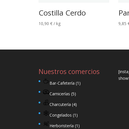
Costilla Cerdo
Pa
10,90
€
/ kg
9,85
Nuestros comercios
[inst
showf
Bar-Cafetería
(1)
Carnicerías
(5)
Charcutería
(4)
Congelados
(1)
Herboristería
(1)