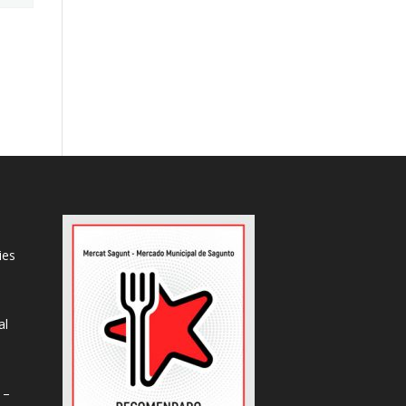
ies
al
s
 –