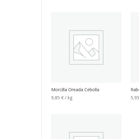
Morcilla Oreada Cebolla
Rab
9,85
€
/ kg
5,9