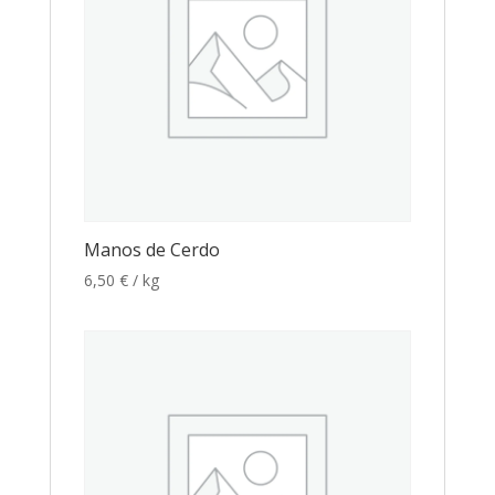
Manos de Cerdo
6,50
€
/ kg