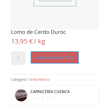
Lomo de Cerdo Duroc
13,95
€
/ kg
Lomo
Añadir al carrito
de
Cerdo
Duroc
Categoría:
Cerdo/Ibérico
cantidad
CARNICERÍA CUENCA