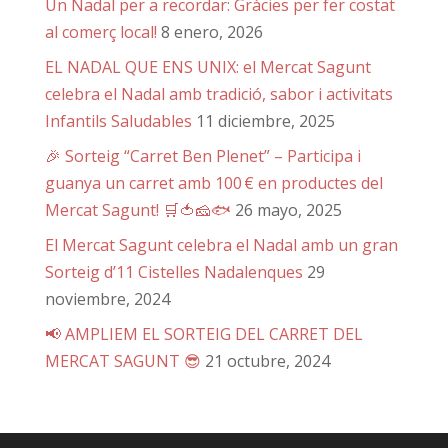
Un Nadal per a recordar: Gràcies per fer costat
al comerç local!
8 enero, 2026
EL NADAL QUE ENS UNIX: el Mercat Sagunt
celebra el Nadal amb tradició, sabor i activitats
Infantils Saludables
11 diciembre, 2025
🎉 Sorteig “Carret Ben Plenet” – Participa i
guanya un carret amb 100 € en productes del
Mercat Sagunt! 🛒🍅🧀🐟
26 mayo, 2025
El Mercat Sagunt celebra el Nadal amb un gran
Sorteig d’11 Cistelles Nadalenques
29
noviembre, 2024
📢 AMPLIEM EL SORTEIG DEL CARRET DEL
MERCAT SAGUNT 😎
21 octubre, 2024