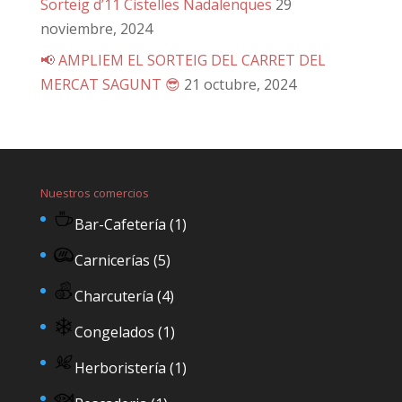
Sorteig d’11 Cistelles Nadalenques
29
noviembre, 2024
📢 AMPLIEM EL SORTEIG DEL CARRET DEL
MERCAT SAGUNT 😎
21 octubre, 2024
Nuestros comercios
Bar-Cafetería
(1)
Carnicerías
(5)
Charcutería
(4)
Congelados
(1)
Herboristería
(1)