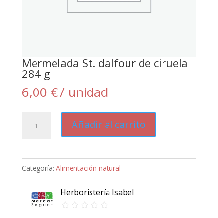
Mermelada St. dalfour de ciruela
284 g
6,00
€
/ unidad
Mermelada
Añadir al carrito
St.
dalfour
de
Categoría:
Alimentación natural
ciruela
284
Herboristería Isabel
g
cantidad