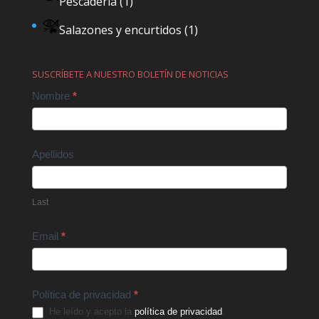
Pescaderia
(1)
Salazones y encurtidos
(1)
SUSCRÍBETE A NUESTRO BOLETÍN DE NOTICIAS
Contact
Nombre
*
Us
Apellidos
Last
Email
*
Política de privacidad
*
He leído y acepto la
política de privacidad
.