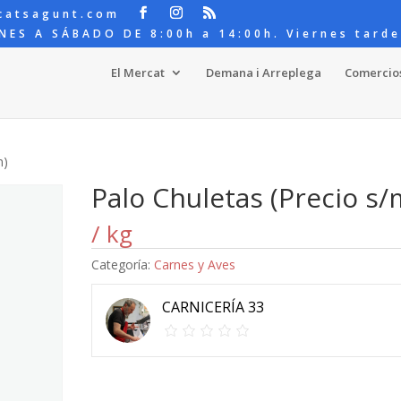
catsagunt.com
NES A SÁBADO DE 8:00h a 14:00h. Viernes tarde
El Mercat
Demana i Arreplega
Comercio
m)
Palo Chuletas (Precio s/
/ kg
Categoría:
Carnes y Aves
CARNICERÍA 33