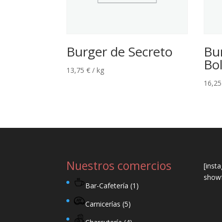
Burger de Secreto
Bu
Bo
13,75
€
/ kg
16,2
Nuestros comercios
[inst
showf
Bar-Cafetería
(1)
Carnicerías
(5)