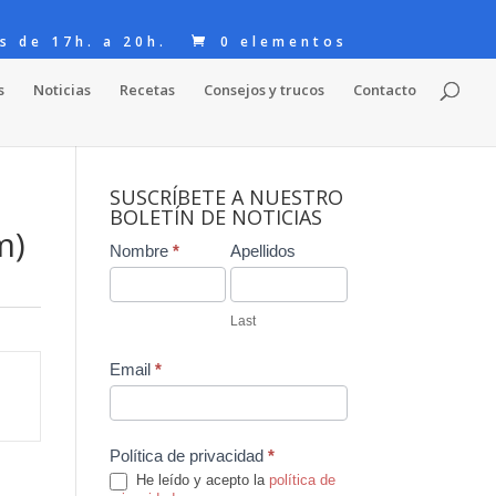
s de 17h. a 20h.
0 elementos
s
Noticias
Recetas
Consejos y trucos
Contacto
SUSCRÍBETE A NUESTRO
BOLETÍN DE NOTICIAS
m)
Contact
Nombre
*
Apellidos
Us
Last
Email
*
Política de privacidad
*
He leído y acepto la
política de