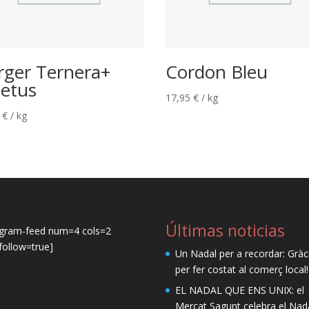
rger Ternera+
Cordon Bleu
letus
17,95
€
/ kg
5
€
/ kg
Últimas noticias
agram-feed num=4 cols=2
ollow=true]
Un Nadal per a recordar: Gràc
per fer costat al comerç local!
EL NADAL QUE ENS UNIX: el
Mercat Sagunt celebra el Nad