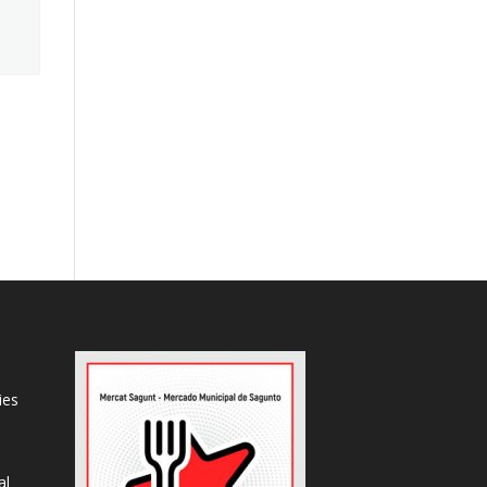
ies
al