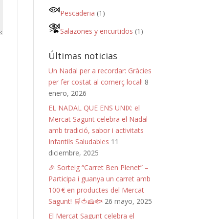
Pescaderia
(1)
Salazones y encurtidos
(1)
Últimas noticias
Un Nadal per a recordar: Gràcies
per fer costat al comerç local!
8
enero, 2026
EL NADAL QUE ENS UNIX: el
Mercat Sagunt celebra el Nadal
amb tradició, sabor i activitats
Infantils Saludables
11
diciembre, 2025
🎉 Sorteig “Carret Ben Plenet” –
Participa i guanya un carret amb
100 € en productes del Mercat
Sagunt! 🛒🍅🧀🐟
26 mayo, 2025
El Mercat Sagunt celebra el