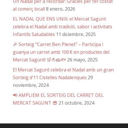
Un Nadal per a recordar: Gràcies per fer costat
al comerç local!
8 enero, 2026
EL NADAL QUE ENS UNIX: el Mercat Sagunt
celebra el Nadal amb tradició, sabor i activitats
Infantils Saludables
11 diciembre, 2025
🎉 Sorteig “Carret Ben Plenet” – Participa i
guanya un carret amb 100 € en productes del
Mercat Sagunt! 🛒🍅🧀🐟
26 mayo, 2025
El Mercat Sagunt celebra el Nadal amb un gran
Sorteig d’11 Cistelles Nadalenques
29
noviembre, 2024
📢 AMPLIEM EL SORTEIG DEL CARRET DEL
MERCAT SAGUNT 😎
21 octubre, 2024