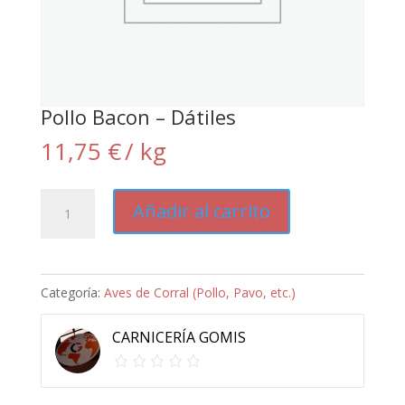
Pollo Bacon – Dátiles
11,75
€
/ kg
Pollo
Añadir al carrito
Bacon
-
Dátiles
Categoría:
Aves de Corral (Pollo, Pavo, etc.)
cantidad
CARNICERÍA GOMIS