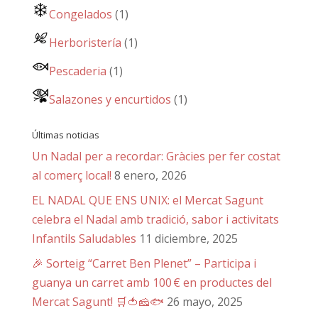
Congelados
(1)
Herboristería
(1)
Pescaderia
(1)
Salazones y encurtidos
(1)
Últimas noticias
Un Nadal per a recordar: Gràcies per fer costat
al comerç local!
8 enero, 2026
EL NADAL QUE ENS UNIX: el Mercat Sagunt
celebra el Nadal amb tradició, sabor i activitats
Infantils Saludables
11 diciembre, 2025
🎉 Sorteig “Carret Ben Plenet” – Participa i
guanya un carret amb 100 € en productes del
Mercat Sagunt! 🛒🍅🧀🐟
26 mayo, 2025