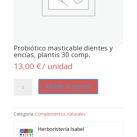
Probiótico masticable dientes y
encías, plantis 30 comp.
13,00
€
/ unidad
Probiótico
Añadir al carrito
masticable
dientes
y
Categoría:
Complementos naturales
encías,
plantis
Herboristería Isabel
30