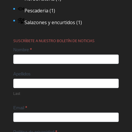
Pescaderia
(1)
Salazones y encurtidos
(1)
SUSCRÍBETE A NUESTRO BOLETÍN DE NOTICIAS
Contact
Nombre
*
Us
Apellidos
Last
Email
*
Política de privacidad
*