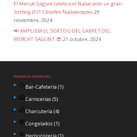
El Mercat Sagunt celebra el Nadal amb un gran
Sorteig d’11 Cistelles Nadalenques
29
noviembre, 2024
📢 AMPLIEM EL SORTEIG DEL CARRET DEL
MERCAT SAGUNT 😎
21 octubre, 2024
Nuestros comercios
Bar-Cafetería
(1)
Carnicerías
(5)
Charcutería
(4)
Congelados
(1)
Herboristería
(1)