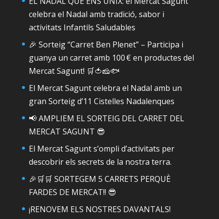
EL NADAL QUE ENS UNIX: el Mercat Sagunt
celebra el Nadal amb tradició, sabor i
activitats Infantils Saludables
🎉 Sorteig “Carret Ben Plenet” – Participa i
guanya un carret amb 100 € en productes del
Mercat Sagunt! 🛒🍅🧀🐟
El Mercat Sagunt celebra el Nadal amb un
gran Sorteig d’11 Cistelles Nadalenques
📢 AMPLIEM EL SORTEIG DEL CARRET DEL
MERCAT SAGUNT 😎
El Mercat Sagunt s’ompli d’activitats per
descobrir els secrets de la nostra terra.
🎉🛒🛒 SORTEGEM 5 CARRETS PERQUÈ
FARDES DE MERCAT!! 😎
¡RENOVEM ELS NOSTRES DAVANTALS!