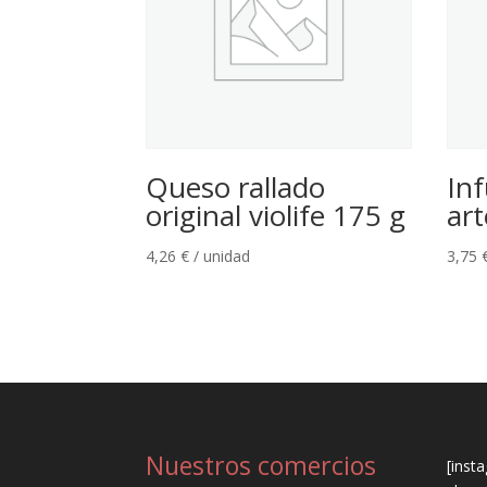
Queso rallado
Inf
original violife 175 g
art
4,26
€
/ unidad
3,75
Nuestros comercios
[inst