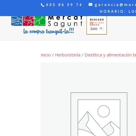
605 86 59 74
gerencia@mer
HORARIO: LU
Inicio
/
Herboristería
/
Dietética y alimentación b