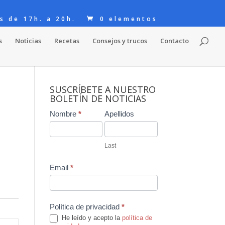
s de 17h. a 20h.
0 elementos
s
Noticias
Recetas
Consejos y trucos
Contacto
SUSCRÍBETE A NUESTRO
BOLETÍN DE NOTICIAS
Contact
Nombre
*
Apellidos
Us
Last
Email
*
Política de privacidad
*
He leído y acepto la
política de