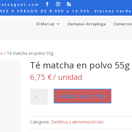
catsagunt.com
NES A SÁBADO DE 8:00h a 14:00h. Viernes tarde
El Mercat
Demana i Arreplega
Comercio
io
/ Té matcha en polvo 55g
Té matcha en polvo 55g
6,75
€
/ unidad
Té
Añadir al carrito
matcha
en
polvo
55g
Categoría:
Dietética y alimentación bio
cantidad