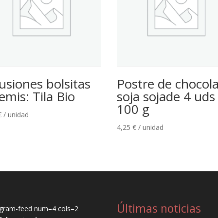
usiones bolsitas
Postre de chocol
emis: Tila Bio
soja sojade 4 uds
100 g
€
/ unidad
4,25
€
/ unidad
Últimas noticias
agram-feed num=4 cols=2