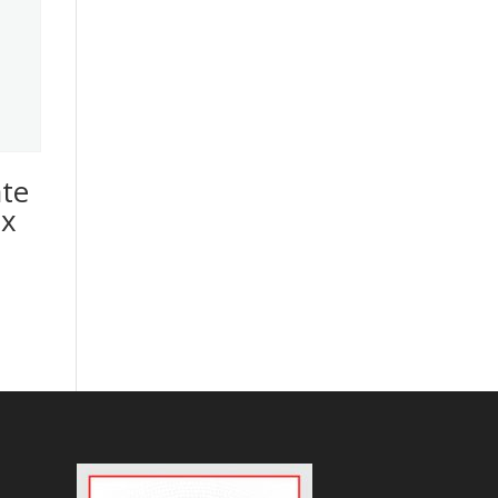
ate
 x