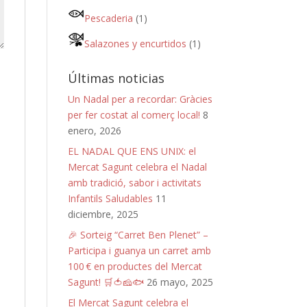
Pescaderia
(1)
Salazones y encurtidos
(1)
Últimas noticias
Un Nadal per a recordar: Gràcies
per fer costat al comerç local!
8
enero, 2026
EL NADAL QUE ENS UNIX: el
Mercat Sagunt celebra el Nadal
amb tradició, sabor i activitats
Infantils Saludables
11
diciembre, 2025
🎉 Sorteig “Carret Ben Plenet” –
Participa i guanya un carret amb
100 € en productes del Mercat
Sagunt! 🛒🍅🧀🐟
26 mayo, 2025
El Mercat Sagunt celebra el