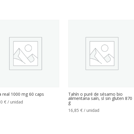
a real 1000 mg 60 caps
Tahín o puré de sésamo bio
alimentaria saín, sl sin gluten 870
00
€
/ unidad
g
16,85
€
/ unidad