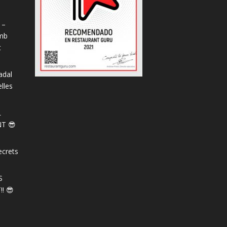
 –
amb
t
adal
lles
L
T 😎
ecrets
S
! 😎