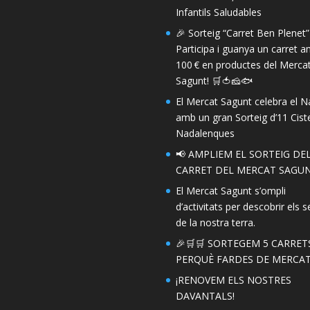
Infantils Saludables
🎉 Sorteig “Carret Ben Plenet”
Participa i guanya un carret 
100 € en productes del Merca
Sagunt! 🛒🍅🧀🐟
El Mercat Sagunt celebra el N
amb un gran Sorteig d’11 Ciste
Nadalenques
📢 AMPLIEM EL SORTEIG DE
CARRET DEL MERCAT SAGUN
El Mercat Sagunt s’ompli
d’activitats per descobrir els s
de la nostra terra.
🎉🛒🛒 SORTEGEM 5 CARRET
PERQUÈ FARDES DE MERCAT!
¡RENOVEM ELS NOSTRES
DAVANTALS!