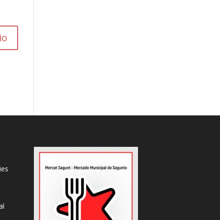
ies
al
s