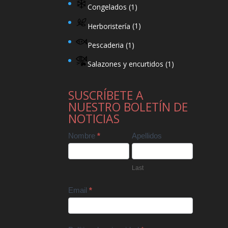
Congelados
(1)
Herboristería
(1)
Pescaderia
(1)
Salazones y encurtidos
(1)
SUSCRÍBETE A
NUESTRO BOLETÍN DE
NOTICIAS
Contact
Nombre
*
Apellidos
Us
Last
Email
*