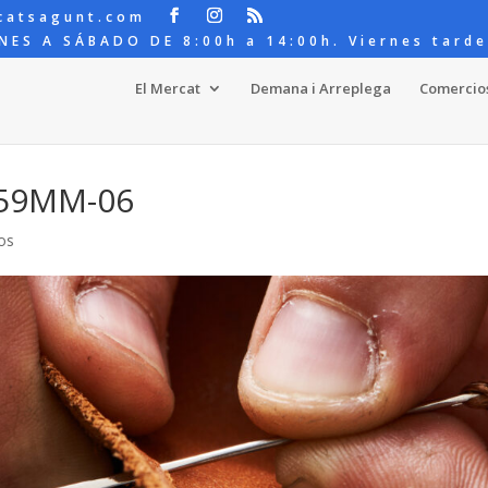
catsagunt.com
NES A SÁBADO DE 8:00h a 14:00h. Viernes tarde
El Mercat
Demana i Arreplega
Comercio
59MM-06
os