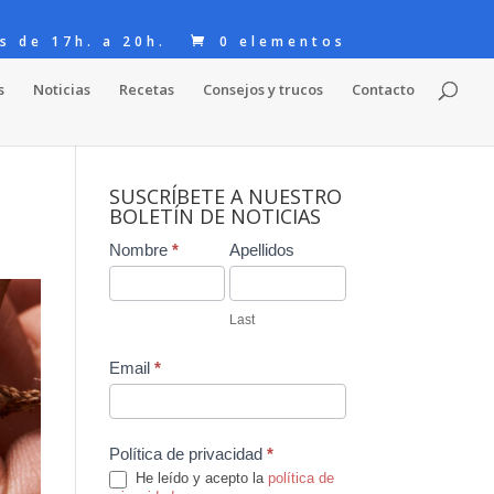
s de 17h. a 20h.
0 elementos
s
Noticias
Recetas
Consejos y trucos
Contacto
SUSCRÍBETE A NUESTRO
BOLETÍN DE NOTICIAS
Contact
Nombre
*
Apellidos
Us
Last
Email
*
Política de privacidad
*
He leído y acepto la
política de