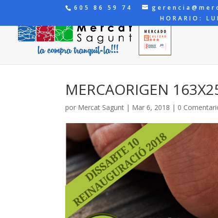
605 86 59 74
gerencia@mer
HORARIO: LU
MERCAORIGEN 163X2
por
Mercat Sagunt
|
Mar 6, 2018
|
0 Comentari