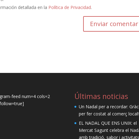
ormación detallada en la
Política de Privacidad
.
Últimas noticias
agram-feed num=4 cols=2
ollow=true]
Un Nadal per a recordar: Gràc
per fer costat al comerç local!
EL NADAL QUE ENS UNIX: el
Mercat Sagunt celebra el Nad
amb tradició, sabor i activitat