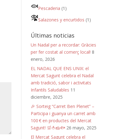
Pescaderia
(1)
Salazones y encurtidos
(1)
Últimas noticias
Un Nadal per a recordar: Gràcies
per fer costat al comerç local!
8
enero, 2026
EL NADAL QUE ENS UNIX: el
Mercat Sagunt celebra el Nadal
amb tradició, sabor i activitats
Infantils Saludables
11
diciembre, 2025
🎉 Sorteig “Carret Ben Plenet” –
Participa i guanya un carret amb
100 € en productes del Mercat
Sagunt! 🛒🍅🧀🐟
26 mayo, 2025
El Mercat Sagunt celebra el