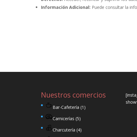
Información Adicional:
Puede consultar la inf
Nuestros comercios
[inst
showf
Bar-Cafetería
(1)
Carnicerías
(5)
Charcutería
(4)