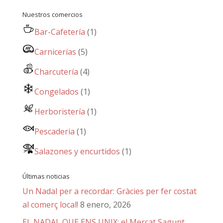
Nuestros comercios
Bar-Cafetería
(1)
Carnicerías
(5)
Charcutería
(4)
Congelados
(1)
Herboristería
(1)
Pescaderia
(1)
Salazones y encurtidos
(1)
Últimas noticias
Un Nadal per a recordar: Gràcies per fer costat
al comerç local!
8 enero, 2026
EL NADAL QUE ENS UNIX: el Mercat Sagunt