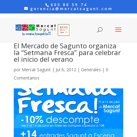
605 86 59 74
gerencia@mercatsagunt.com
El Mercado de Sagunto organiza
la “Setmana Fresca” para celebrar
el inicio del verano
por
Mercat Sagunt
|
Jul 6, 2012
|
Generales
|
0
Comentarios