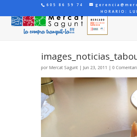
605 86 59 74
gerencia@mer
HORARIO: LU
images_noticias_tabo
por
Mercat Sagunt
|
Jun 23, 2011
|
0 Comentar