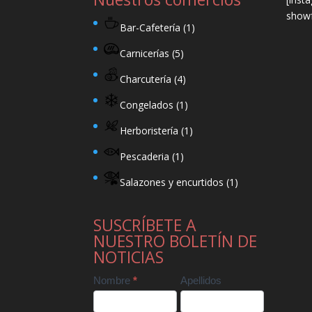
showf
Bar-Cafetería
(1)
Carnicerías
(5)
Charcutería
(4)
Congelados
(1)
Herboristería
(1)
Pescaderia
(1)
Salazones y encurtidos
(1)
SUSCRÍBETE A
NUESTRO BOLETÍN DE
NOTICIAS
Contact
Nombre
*
Apellidos
Us