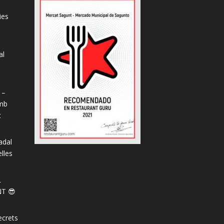
ies
al
s
 –
amb
t
adal
lles
L
T 😎
ecrets