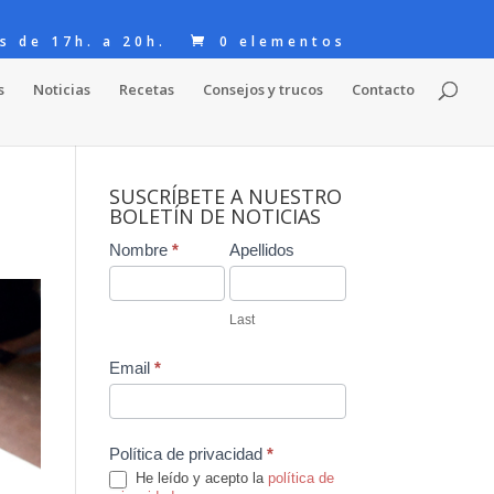
s de 17h. a 20h.
0 elementos
s
Noticias
Recetas
Consejos y trucos
Contacto
SUSCRÍBETE A NUESTRO
BOLETÍN DE NOTICIAS
Contact
Nombre
*
Apellidos
Us
Last
Email
*
Política de privacidad
*
He leído y acepto la
política de