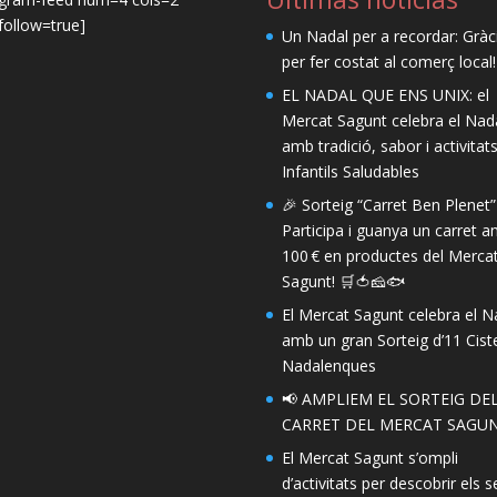
ollow=true]
Un Nadal per a recordar: Gràc
per fer costat al comerç local!
EL NADAL QUE ENS UNIX: el
Mercat Sagunt celebra el Nad
amb tradició, sabor i activitat
Infantils Saludables
🎉 Sorteig “Carret Ben Plenet”
Participa i guanya un carret 
100 € en productes del Merca
Sagunt! 🛒🍅🧀🐟
El Mercat Sagunt celebra el N
amb un gran Sorteig d’11 Ciste
Nadalenques
📢 AMPLIEM EL SORTEIG DE
CARRET DEL MERCAT SAGUN
El Mercat Sagunt s’ompli
d’activitats per descobrir els s