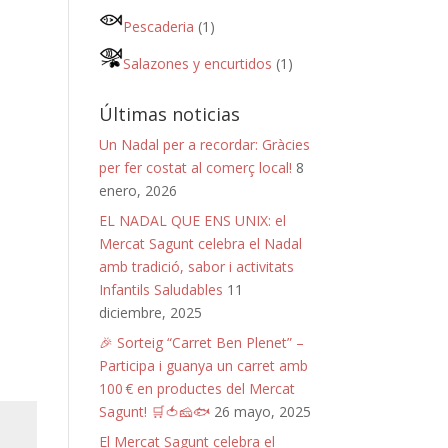
Pescaderia
(1)
Salazones y encurtidos
(1)
Últimas noticias
Un Nadal per a recordar: Gràcies
per fer costat al comerç local!
8
enero, 2026
EL NADAL QUE ENS UNIX: el
Mercat Sagunt celebra el Nadal
amb tradició, sabor i activitats
Infantils Saludables
11
diciembre, 2025
🎉 Sorteig “Carret Ben Plenet” –
Participa i guanya un carret amb
100 € en productes del Mercat
Sagunt! 🛒🍅🧀🐟
26 mayo, 2025
El Mercat Sagunt celebra el