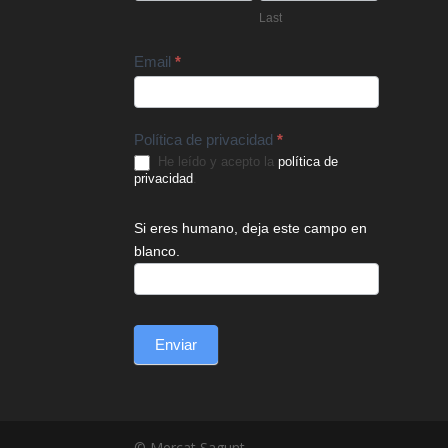
Last
Email
*
Política de privacidad
*
He leído y acepto la
política de
privacidad
.
Si eres humano, deja este campo en
blanco.
Enviar
© Mercat Sagunt