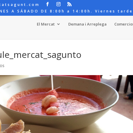
catsagunt.com
NES A SÁBADO DE 8:00h a 14:00h. Viernes tarde
El Mercat
Demana i Arreplega
Comercio
ule_mercat_sagunto
ios