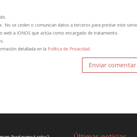
do.
:
No se ceden o comunican datos a terceros para prestar este servic
ento web a IONOS que actúa como encargado de tratamiento.
os.
ormación detallada en la
Política de Privacidad
.
Últimas noticias
agram-feed num=4 cols=2