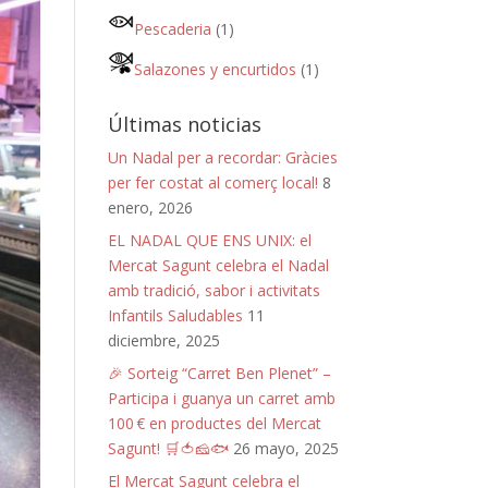
Pescaderia
(1)
Salazones y encurtidos
(1)
Últimas noticias
Un Nadal per a recordar: Gràcies
per fer costat al comerç local!
8
enero, 2026
EL NADAL QUE ENS UNIX: el
Mercat Sagunt celebra el Nadal
amb tradició, sabor i activitats
Infantils Saludables
11
diciembre, 2025
🎉 Sorteig “Carret Ben Plenet” –
Participa i guanya un carret amb
100 € en productes del Mercat
Sagunt! 🛒🍅🧀🐟
26 mayo, 2025
El Mercat Sagunt celebra el