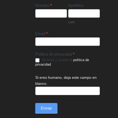
Contact
Nombre
*
Apellidos
Us
Last
Email
*
Política de privacidad
*
He leído y acepto la
política de
privacidad
.
Si eres humano, deja este campo en
blanco.
Enviar