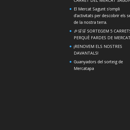
CARRET DEL MERCAT SAGUN
El Mercat Sagunt s’ompli
d’activitats per descobrir els s
de la nostra terra.
🎉🛒🛒 SORTEGEM 5 CARRET
PERQUÈ FARDES DE MERCAT!
¡RENOVEM ELS NOSTRES
DAVANTALS!
Guanyadors del sorteig de
Mercatapa