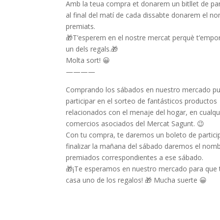
Amb la teua compra et donarem un bitllet de part
al final del matí de cada dissabte donarem el n
premiats.
🎁
T’esperem en el nostre mercat perquè t’empo
un dels regals.
🎁
Molta sort!
😀
————
Comprando los sábados en nuestro mercado p
participar en el sorteo de fantásticos productos
relacionados con el menaje del hogar, en cualqu
comercios asociados del Mercat Sagunt.
😉
Con tu compra, te daremos un boleto de particip
finalizar la mañana del sábado daremos el nomb
premiados correspondientes a ese sábado.
🎁
¡Te esperamos en nuestro mercado para que t
casa uno de los regalos!
🎁
Mucha suerte
😀