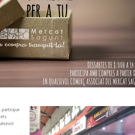
 participar
tets
ualsevol