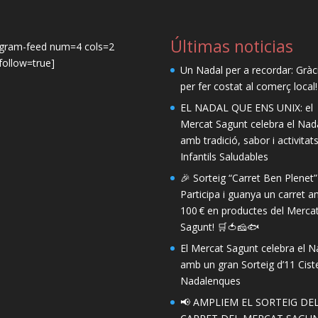
Últimas noticias
agram-feed num=4 cols=2
ollow=true]
Un Nadal per a recordar: Gràc
per fer costat al comerç local!
EL NADAL QUE ENS UNIX: el
Mercat Sagunt celebra el Nad
amb tradició, sabor i activitat
Infantils Saludables
🎉 Sorteig “Carret Ben Plenet”
Participa i guanya un carret 
100 € en productes del Merca
Sagunt! 🛒🍅🧀🐟
El Mercat Sagunt celebra el N
amb un gran Sorteig d’11 Ciste
Nadalenques
📢 AMPLIEM EL SORTEIG DE