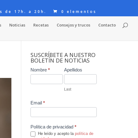
s de 17h. a 20h.
0 elementos
s
Noticias
Recetas
Consejos y trucos
Contacto
SUSCRÍBETE A NUESTRO
BOLETÍN DE NOTICIAS
Contact
Nombre
*
Apellidos
Us
Last
Email
*
Política de privacidad
*
He leído y acepto la
política de