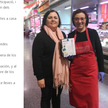
icipació, i
om dels
rtes a casa
uedes
iera de los
ación, y al
re de los
e lleves a