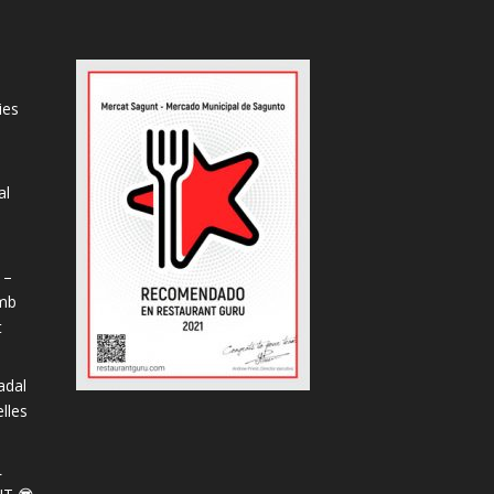
ies
al
s
 –
amb
t
adal
lles
L