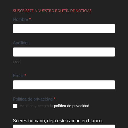
SUSCRÍBETE A NUESTRO BOLETÍN DE NOTICIAS
Contact
Nombre
*
Us
Apellidos
Last
Email
*
Política de privacidad
*
He leído y acepto la
política de privacidad
.
Si eres humano, deja este campo en blanco.