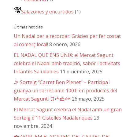
Salazones y encurtidos
(1)
Últimas noticias
Un Nadal per a recordar: Gràcies per fer costat
al comerç local!
8 enero, 2026
EL NADAL QUE ENS UNIX: el Mercat Sagunt
celebra el Nadal amb tradició, sabor i activitats
Infantils Saludables
11 diciembre, 2025
🎉 Sorteig “Carret Ben Plenet” – Participa i
guanya un carret amb 100 € en productes del
Mercat Sagunt! 🛒🍅🧀🐟
26 mayo, 2025
El Mercat Sagunt celebra el Nadal amb un gran
Sorteig d’11 Cistelles Nadalenques
29
noviembre, 2024
📢 AMPLIEM EL SORTEIG DEL CARRET DEL