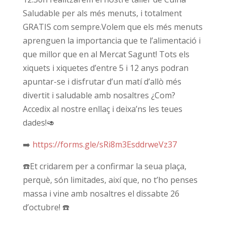
Saludable per als més menuts, i totalment
GRATIS com sempre.Volem que els més menuts
aprenguen la importancia que te l’alimentació i
que millor que en al Mercat Sagunt! Tots els
xiquets i xiquetes d’entre 5 i 12 anys podran
apuntar-se i disfrutar d’un matí d’allò més
divertit i saludable amb nosaltres ¿Com?
Accedix al nostre enllaç i deixa’ns les teues
dades!
🥑
➡️
https://forms.gle/
sRi8m3EsddrweVz37
☎️
Et cridarem per a confirmar la seua plaça,
perquè, són limitades, així que, no t’ho penses
massa i vine amb nosaltres el dissabte 26
d’octubre!
☎️