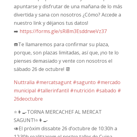
apuntarse y disfrutar de una mañana de lo más
divertida y sana con nosotros ¿Cómo? Accede a
nuestro link y déjanos tus datos!
➡️
https://forms.gle/
sRi8m3EsddrweVz37
☎️
Te llamaremos para confirmar su plaza,
porque, son plazas limitadas, así que, ¡no te lo
pienses demasiado y vente con nosotros el
sábado 26 de octubre!
📆
Nuttralia
#mercatsagunt
#sagunto
#mercado
municipal
#tallerinfantil
#nutrición
#sabado
#
26deoctubre
⭐️
👩‍🍳
TORNA MERCACHEF AL MERCAT
SAGUNT!
⭐️
👩‍🍳
🥑
El pròxim dissabte 26 d’octubre de 10:30h a
12:30h realitzarem el nostre taller de Cuina