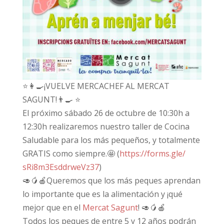
⭐️
👩‍🍳
¡VUELVE MERCACHEF AL MERCAT
SAGUNT!
👨‍🍳
⭐️
El próximo sábado 26 de octubre de 10:30h a
12:30h realizaremos nuestro taller de Cocina
Saludable para los más pequeños, y totalmente
GRATIS como siempre.
🤩
(
https://forms.gle/
sRi8m3EsddrweVz37
)
🥑
🥭
🍎
Queremos que los más peques aprendan
lo importante que es la alimentación y ¡qué
mejor que en el
Mercat Sagunt
!
🥑
🥭
🍎
Todos los peques de entre 5 y 12 años podrán