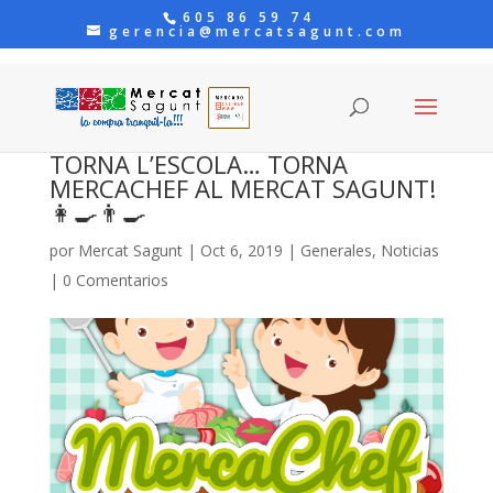
605 86 59 74
gerencia@mercatsagunt.com
TORNA L’ESCOLA… TORNA
MERCACHEF AL MERCAT SAGUNT!
👩‍🍳👨‍🍳
por
Mercat Sagunt
|
Oct 6, 2019
|
Generales
,
Noticias
|
0 Comentarios