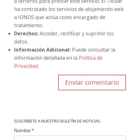
a terceros para prestar este servicio. El Titular
ha contratado los servicios de alojamiento web
a IONOS que actúa como encargado de
tratamiento.
Derechos:
Acceder, rectificar y suprimir los
datos.
Información Adicional:
Puede consultar la
información detallada en la
Política de
Privacidad
.
SUSCRÍBETE A NUESTRO BOLETÍN DE NOTICIAS
Contact
Nombre
*
Us