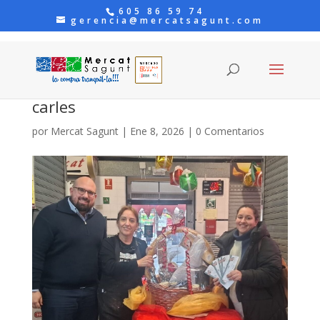
605 86 59 74
gerencia@mercatsagunt.com
carles
por
Mercat Sagunt
|
Ene 8, 2026
|
0 Comentarios