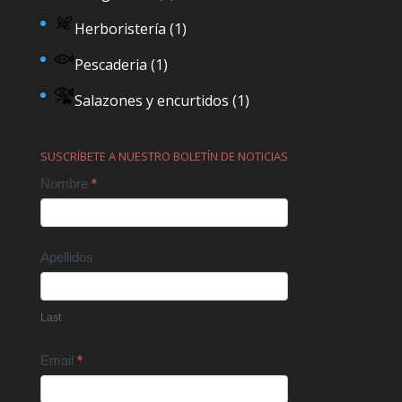
Herboristería
(1)
Pescaderia
(1)
Salazones y encurtidos
(1)
SUSCRÍBETE A NUESTRO BOLETÍN DE NOTICIAS
Contact
Nombre
*
Us
Apellidos
Last
Email
*