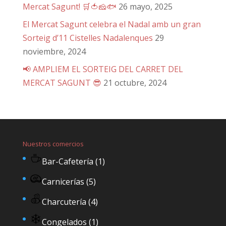
Mercat Sagunt! 🛒🍅🧀🐟
26 mayo, 2025
El Mercat Sagunt celebra el Nadal amb un gran
Sorteig d’11 Cistelles Nadalenques
29
noviembre, 2024
📢 AMPLIEM EL SORTEIG DEL CARRET DEL
MERCAT SAGUNT 😎
21 octubre, 2024
Nuestros comercios
Bar-Cafetería
(1)
Carnicerías
(5)
Charcutería
(4)
Congelados
(1)