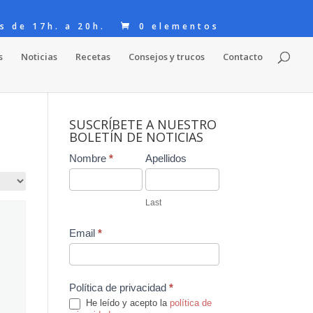
s de 17h. a 20h.
0 elementos
s
Noticias
Recetas
Consejos y trucos
Contacto
SUSCRÍBETE A NUESTRO
BOLETÍN DE NOTICIAS
Contact
Nombre
*
Apellidos
Us
Last
Email
*
Política de privacidad
*
He leído y acepto la
política de