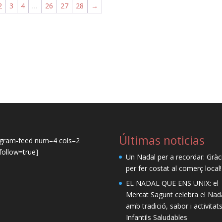
2
3
4
…
26
27
28
→
Últimas noticias
agram-feed num=4 cols=2
ollow=true]
Un Nadal per a recordar: Gràc
per fer costat al comerç local!
EL NADAL QUE ENS UNIX: el
Mercat Sagunt celebra el Nad
amb tradició, sabor i activitat
Infantils Saludables