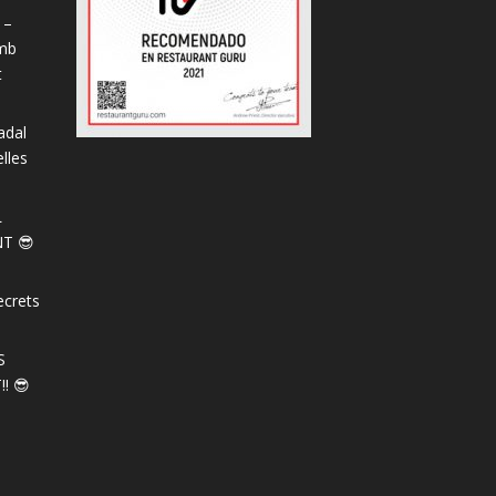
 –
amb
t
adal
lles
L
T 😎
ecrets
S
! 😎