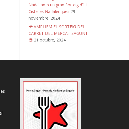
Nadal amb un gran Sorteig d’11
Cistelles Nadalenques
29
noviembre, 2024
📢 AMPLIEM EL SORTEIG DEL
CARRET DEL MERCAT SAGUNT
😎
21 octubre, 2024
ies
al
s