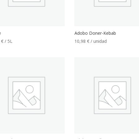
e
Adobo Doner-Kebab
0
€
/ 5L
10,98
€
/ unidad