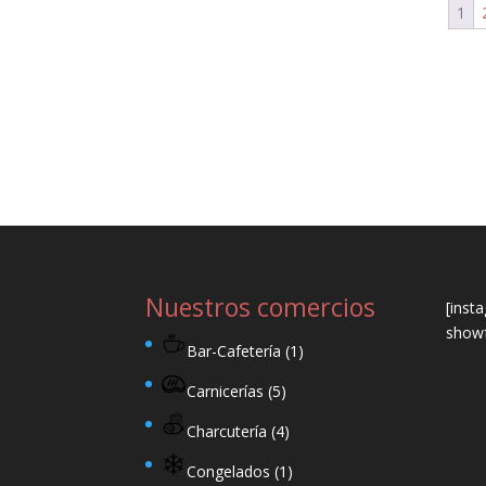
1
Nuestros comercios
[inst
showf
Bar-Cafetería
(1)
Carnicerías
(5)
Charcutería
(4)
Congelados
(1)