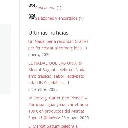
Pescaderia
(1)
Salazones y encurtidos
(1)
Últimas noticias
Un Nadal per a recordar: Gràcies
per fer costat al comerç local!
8
enero, 2026
EL NADAL QUE ENS UNIX: el
Mercat Sagunt celebra el Nadal
amb tradició, sabor i activitats
Infantils Saludables
11
diciembre, 2025
🎉 Sorteig “Carret Ben Plenet” –
Participa i guanya un carret amb
100 € en productes del Mercat
Sagunt! 🛒🍅🧀🐟
26 mayo, 2025
El Mercat Sagunt celebra el