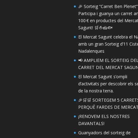
🎉 Sorteig “Carret Ben Plenet”
Participa i guanya un carret 
100 € en productes del Merca
Sagunt! 🛒🍅🧀🐟
El Mercat Sagunt celebra el N
amb un gran Sorteig d’11 Ciste
Nadalenques
📢 AMPLIEM EL SORTEIG DE
CARRET DEL MERCAT SAGUN
El Mercat Sagunt s’ompli
d’activitats per descobrir els s
de la nostra terra.
🎉🛒🛒 SORTEGEM 5 CARRET
PERQUÈ FARDES DE MERCAT!
¡RENOVEM ELS NOSTRES
DAVANTALS!
Guanyadors del sorteig de