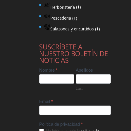
Herboristería
(1)
Pescaderia
(1)
Salazones y encurtidos
(1)
SUSCRÍBETE A
NUESTRO BOLETÍN DE
NOTICIAS
Contact
Nombre
*
Apellidos
Us
Last
Email
*
Política de privacidad
*
He leído y acepto la
política de