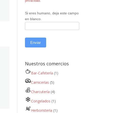
privacidad
.
Si eres humano, deja este campo
en blanco.
Enviar
Nuestros comercios
Bar-Cafetería
(1)
Carnicerías
(5)
Charcutería
(4)
Congelados
(1)
Herboristería
(1)