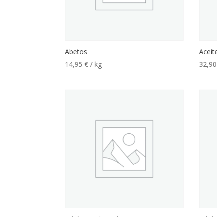
Abetos
Aceit
14,95
€
/ kg
32,9