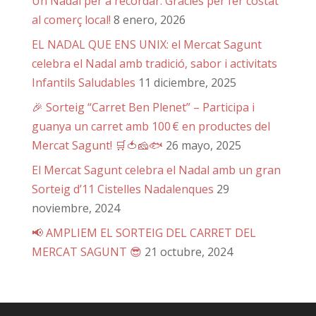
Un Nadal per a recordar: Gràcies per fer costat
al comerç local!
8 enero, 2026
EL NADAL QUE ENS UNIX: el Mercat Sagunt
celebra el Nadal amb tradició, sabor i activitats
Infantils Saludables
11 diciembre, 2025
🎉 Sorteig “Carret Ben Plenet” – Participa i
guanya un carret amb 100 € en productes del
Mercat Sagunt! 🛒🍅🧀🐟
26 mayo, 2025
El Mercat Sagunt celebra el Nadal amb un gran
Sorteig d’11 Cistelles Nadalenques
29
noviembre, 2024
📢 AMPLIEM EL SORTEIG DEL CARRET DEL
MERCAT SAGUNT 😎
21 octubre, 2024