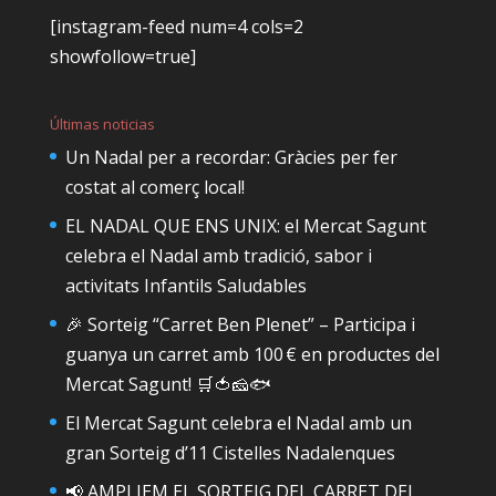
[instagram-feed num=4 cols=2
showfollow=true]
Últimas noticias
Un Nadal per a recordar: Gràcies per fer
costat al comerç local!
EL NADAL QUE ENS UNIX: el Mercat Sagunt
celebra el Nadal amb tradició, sabor i
activitats Infantils Saludables
🎉 Sorteig “Carret Ben Plenet” – Participa i
guanya un carret amb 100 € en productes del
Mercat Sagunt! 🛒🍅🧀🐟
El Mercat Sagunt celebra el Nadal amb un
gran Sorteig d’11 Cistelles Nadalenques
📢 AMPLIEM EL SORTEIG DEL CARRET DEL