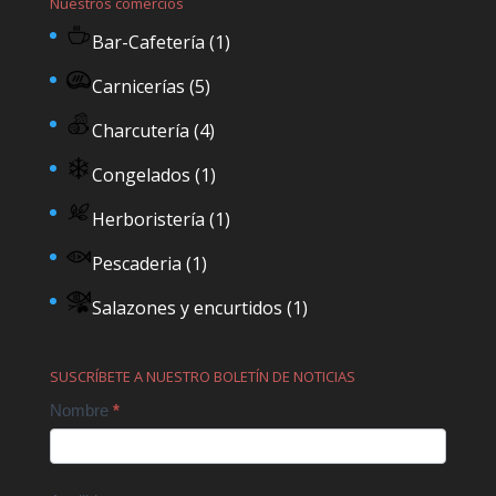
Nuestros comercios
Bar-Cafetería
(1)
Carnicerías
(5)
Charcutería
(4)
Congelados
(1)
Herboristería
(1)
Pescaderia
(1)
Salazones y encurtidos
(1)
SUSCRÍBETE A NUESTRO BOLETÍN DE NOTICIAS
Contact
Nombre
*
Us