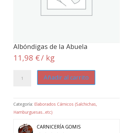
Albóndigas de la Abuela
11,98
€
/ kg
Albóndigas
Añadir al carrito
de
la
Abuela
Categoría:
Elaborados Cárnicos (Salchichas,
cantidad
Hamburguesas...etc)
CARNICERÍA GOMIS