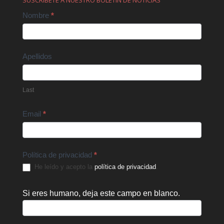
SUSCRÍBETE A NUESTRO BOLETÍN DE NOTICIAS
Contact
Nombre
*
Us
Apellidos
Last
Email
*
Política de privacidad
*
He leído y acepto la
política de privacidad
.
Si eres humano, deja este campo en blanco.