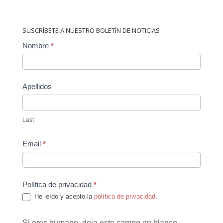
SUSCRÍBETE A NUESTRO BOLETÍN DE NOTICIAS
Contact
Nombre
*
Us
Apellidos
Last
Email
*
Política de privacidad
*
He leído y acepto la
política de privacidad
.
Si eres humano, deja este campo en blanco.