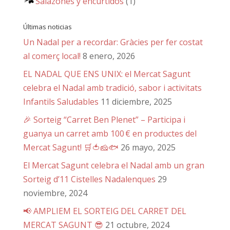
Salazones y encurtidos
(1)
Últimas noticias
Un Nadal per a recordar: Gràcies per fer costat
al comerç local!
8 enero, 2026
EL NADAL QUE ENS UNIX: el Mercat Sagunt
celebra el Nadal amb tradició, sabor i activitats
Infantils Saludables
11 diciembre, 2025
🎉 Sorteig “Carret Ben Plenet” – Participa i
guanya un carret amb 100 € en productes del
Mercat Sagunt! 🛒🍅🧀🐟
26 mayo, 2025
El Mercat Sagunt celebra el Nadal amb un gran
Sorteig d’11 Cistelles Nadalenques
29
noviembre, 2024
📢 AMPLIEM EL SORTEIG DEL CARRET DEL
MERCAT SAGUNT 😎
21 octubre, 2024