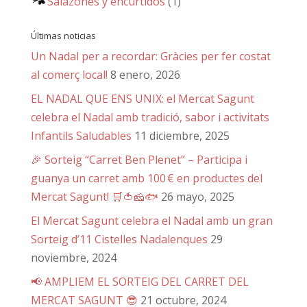
Salazones y encurtidos
(1)
Últimas noticias
Un Nadal per a recordar: Gràcies per fer costat
al comerç local!
8 enero, 2026
EL NADAL QUE ENS UNIX: el Mercat Sagunt
celebra el Nadal amb tradició, sabor i activitats
Infantils Saludables
11 diciembre, 2025
🎉 Sorteig “Carret Ben Plenet” – Participa i
guanya un carret amb 100 € en productes del
Mercat Sagunt! 🛒🍅🧀🐟
26 mayo, 2025
El Mercat Sagunt celebra el Nadal amb un gran
Sorteig d’11 Cistelles Nadalenques
29
noviembre, 2024
📢 AMPLIEM EL SORTEIG DEL CARRET DEL
MERCAT SAGUNT 😎
21 octubre, 2024