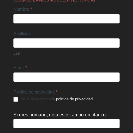
SUSCRÍBETE A NUESTRO BOLETÍN DE NOTICIAS
Contact
Nombre
*
Us
Apellidos
Last
Email
*
Política de privacidad
*
He leído y acepto la
política de privacidad
.
Si eres humano, deja este campo en blanco.