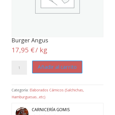
Burger Angus
17,95
€
/ kg
Burger
Añadir al carrito
Angus
cantidad
Categoría:
Elaborados Cárnicos (Salchichas,
Hamburguesas...etc)
CARNICERÍA GOMIS