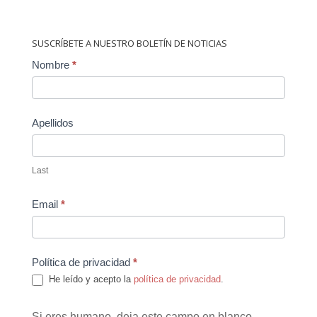
SUSCRÍBETE A NUESTRO BOLETÍN DE NOTICIAS
Contact
Nombre
*
Us
Apellidos
Last
Email
*
Política de privacidad
*
He leído y acepto la
política de privacidad
.
Si eres humano, deja este campo en blanco.