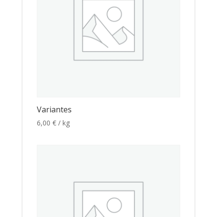
Variantes
6,00
€
/ kg