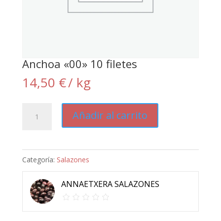
Anchoa «00» 10 filetes
14,50
€
/ kg
Anchoa
Añadir al carrito
«00»
10
filetes
Categoría:
Salazones
cantidad
ANNAETXERA SALAZONES