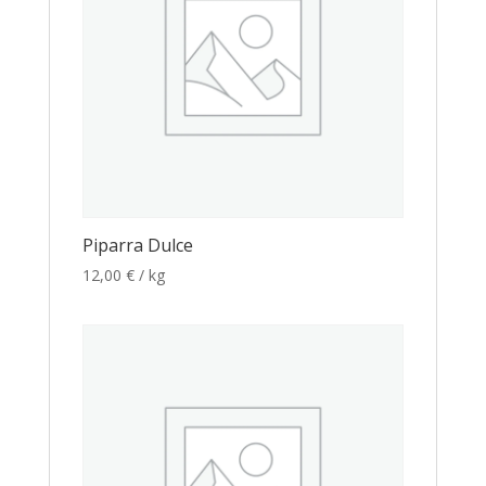
Piparra Dulce
12,00
€
/ kg