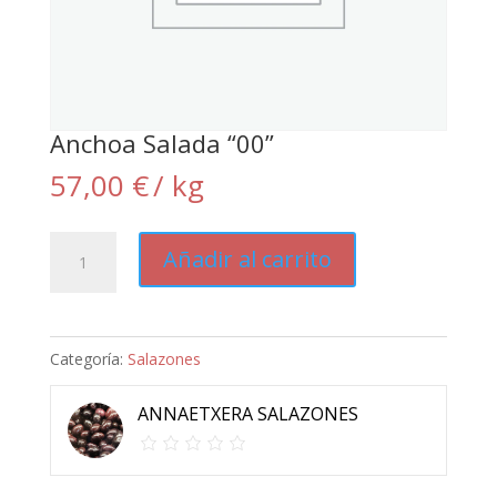
Anchoa Salada “00”
57,00
€
/ kg
Anchoa
Añadir al carrito
Salada
"00"
cantidad
Categoría:
Salazones
ANNAETXERA SALAZONES