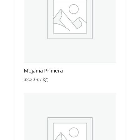
Mojama Primera
38,20
€
/ kg