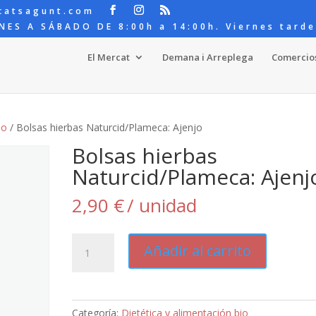
catsagunt.com
NES A SÁBADO DE 8:00h a 14:00h. Viernes tarde
El Mercat
Demana i Arreplega
Comercio
io
/ Bolsas hierbas Naturcid/Plameca: Ajenjo
Bolsas hierbas
Naturcid/Plameca: Ajenj
2,90
€
/ unidad
Bolsas
Añadir al carrito
hierbas
Naturcid/Plameca:
Ajenjo
cantidad
Categoría:
Dietética y alimentación bio