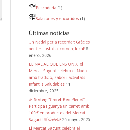
Pescaderia
(1)
Salazones y encurtidos
(1)
Últimas noticias
Un Nadal per a recordar: Gràcies
per fer costat al comerç local!
8
enero, 2026
EL NADAL QUE ENS UNIX: el
Mercat Sagunt celebra el Nadal
amb tradició, sabor i activitats
Infantils Saludables
11
diciembre, 2025
🎉 Sorteig “Carret Ben Plenet” –
Participa i guanya un carret amb
100 € en productes del Mercat
Sagunt! 🛒🍅🧀🐟
26 mayo, 2025
El Mercat Sagunt celebra el