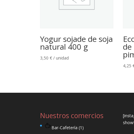
Yogur sojade de soja
Ec
natural 400 g
de 
pi
3,50
€
/ unidad
4,25
Nuestros comercios
[inst
showf
Bar-Cafetería
(1)