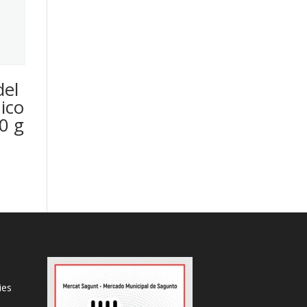
del
ico
0 g
ies