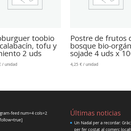
oburguer toobio
Postre de frutos 
calabacín, tofu y
bosque bio-orgán
miento 2 uds
sojade 4 uds x 10
€
/ unidad
4,25
€
/ unidad
Últimas noticias
agram-feed num=4 cols=2
ollow=true]
Un Nadal per a recordar: Gràc
per fer costat al comerç local!