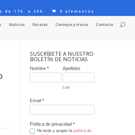
s de 17h. a 20h.
0 elementos
s
Noticias
Recetas
Consejos y trucos
Contacto
SUSCRÍBETE A NUESTRO
BOLETÍN DE NOTICIAS
Contact
Nombre
*
Apellidos
o
Us
Last
Email
*
Política de privacidad
*
He leído y acepto la
política de