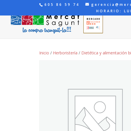
605 86 59 74
gerencia@mer
HORARIO: LU
Inicio
/
Herboristería
/
Dietética y alimentación b