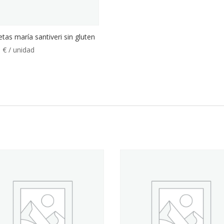
etas maría santiveri sin gluten
0
€
/ unidad