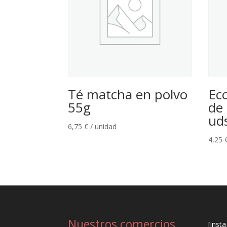
Té matcha en polvo
Ec
55g
de 
ud
6,75
€
/ unidad
4,25
Nuestros comercios
[inst