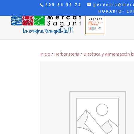
605 86 59 74
gerencia@mer
HORARIO: LU
Inicio
/
Herboristería
/
Dietética y alimentación b