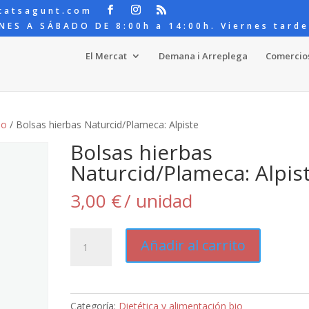
catsagunt.com
NES A SÁBADO DE 8:00h a 14:00h. Viernes tarde
El Mercat
Demana i Arreplega
Comercio
io
/ Bolsas hierbas Naturcid/Plameca: Alpiste
Bolsas hierbas
Naturcid/Plameca: Alpis
3,00
€
/ unidad
Bolsas
Añadir al carrito
hierbas
Naturcid/Plameca:
Alpiste
cantidad
Categoría:
Dietética y alimentación bio