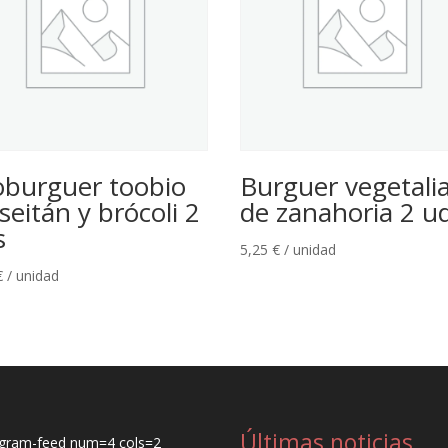
oburguer toobio
Burguer vegetali
seitán y brócoli 2
de zanahoria 2 u
s
5,25
€
/ unidad
€
/ unidad
Últimas noticias
agram-feed num=4 cols=2