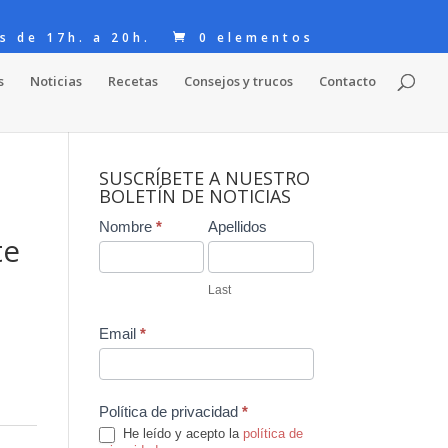
s de 17h. a 20h.
0 elementos
s
Noticias
Recetas
Consejos y trucos
Contacto
SUSCRÍBETE A NUESTRO
BOLETÍN DE NOTICIAS
Contact
Nombre
*
Apellidos
te
Us
Last
Email
*
Política de privacidad
*
He leído y acepto la
política de