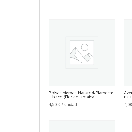
Bolsas hierbas Naturcid/Plameca:
Aven
Hibisco (Flor de Jamaica)
natu
4,50
€
/ unidad
4,0