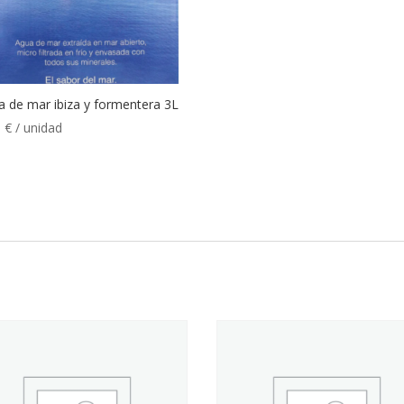
a de mar ibiza y formentera 3L
0
€
/ unidad