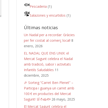
Pescaderia
(1)
Salazones y encurtidos
(1)
Últimas noticias
Un Nadal per a recordar: Gràcies
per fer costat al comerç local!
8
enero, 2026
EL NADAL QUE ENS UNIX: el
Mercat Sagunt celebra el Nadal
amb tradició, sabor i activitats
Infantils Saludables
11
diciembre, 2025
🎉 Sorteig “Carret Ben Plenet” –
Participa i guanya un carret amb
100 € en productes del Mercat
Sagunt! 🛒🍅🧀🐟
26 mayo, 2025
El Mercat Sagunt celebra el