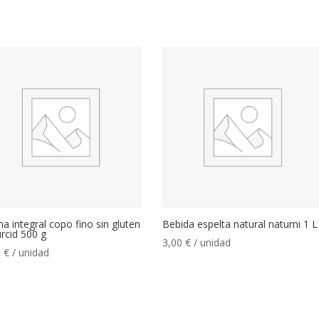
a integral copo fino sin gluten
Bebida espelta natural natumi 1 L
rcid 500 g
3,00
€
/ unidad
0
€
/ unidad