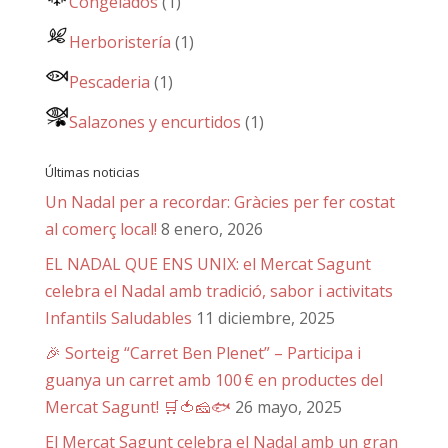
Congelados
(1)
Herboristería
(1)
Pescaderia
(1)
Salazones y encurtidos
(1)
Últimas noticias
Un Nadal per a recordar: Gràcies per fer costat
al comerç local!
8 enero, 2026
EL NADAL QUE ENS UNIX: el Mercat Sagunt
celebra el Nadal amb tradició, sabor i activitats
Infantils Saludables
11 diciembre, 2025
🎉 Sorteig “Carret Ben Plenet” – Participa i
guanya un carret amb 100 € en productes del
Mercat Sagunt! 🛒🍅🧀🐟
26 mayo, 2025
El Mercat Sagunt celebra el Nadal amb un gran