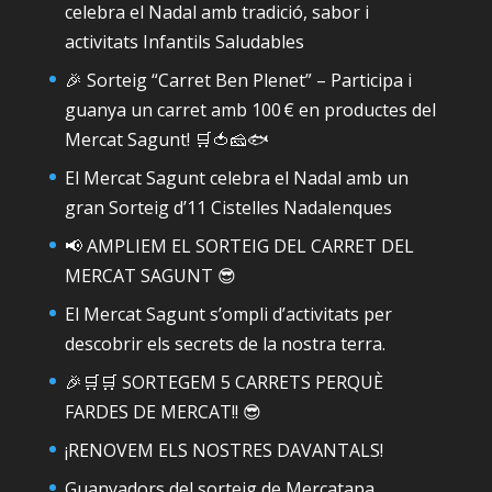
celebra el Nadal amb tradició, sabor i
activitats Infantils Saludables
🎉 Sorteig “Carret Ben Plenet” – Participa i
guanya un carret amb 100 € en productes del
Mercat Sagunt! 🛒🍅🧀🐟
El Mercat Sagunt celebra el Nadal amb un
gran Sorteig d’11 Cistelles Nadalenques
📢 AMPLIEM EL SORTEIG DEL CARRET DEL
MERCAT SAGUNT 😎
El Mercat Sagunt s’ompli d’activitats per
descobrir els secrets de la nostra terra.
🎉🛒🛒 SORTEGEM 5 CARRETS PERQUÈ
FARDES DE MERCAT!! 😎
¡RENOVEM ELS NOSTRES DAVANTALS!
Guanyadors del sorteig de Mercatapa