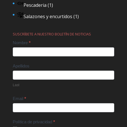
Pescaderia
(1)
Salazones y encurtidos
(1)
SUSCRÍBETE A NUESTRO BOLETÍN DE NOTICIAS
Contact
Nombre
*
Us
Apellidos
Last
Email
*
Política de privacidad
*