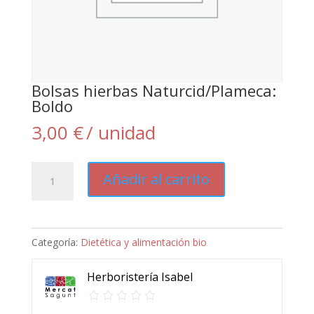
Bolsas hierbas Naturcid/Plameca:
Boldo
3,00
€
/ unidad
Bolsas
Añadir al carrito
hierbas
Naturcid/Plameca:
Boldo
Categoría:
Dietética y alimentación bio
cantidad
Herboristería Isabel