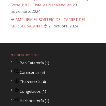
Sorteig d’11 Cistelles Nadalenques
29
noviembre, 2024
📢 AMPLIEM EL SORTEIG DEL CARRET DEL
MERCAT SAGUNT 😎
21 octubre, 2024
Nuestros comercios
Bar-Cafetería
(1)
Carnicerías
(5)
Charcutería
(4)
Congelados
(1)
Herboristería
(1)