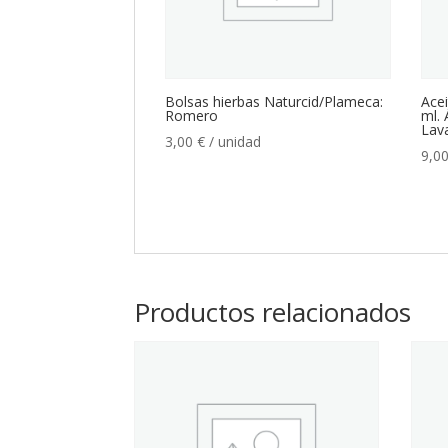
Bolsas hierbas Naturcid/Plameca:
Acei
Romero
ml. 
Lav
3,00
€
/ unidad
9,0
Productos relacionados