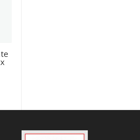
ate
 x