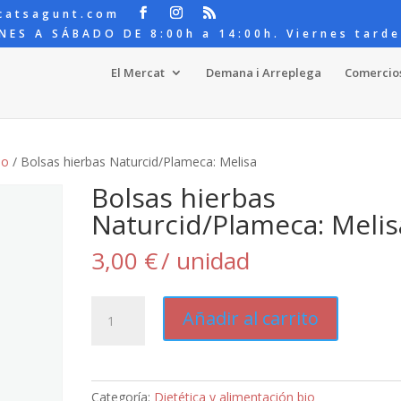
catsagunt.com
NES A SÁBADO DE 8:00h a 14:00h. Viernes tarde
El Mercat
Demana i Arreplega
Comercio
io
/ Bolsas hierbas Naturcid/Plameca: Melisa
Bolsas hierbas
Naturcid/Plameca: Melis
3,00
€
/ unidad
Bolsas
Añadir al carrito
hierbas
Naturcid/Plameca:
Melisa
cantidad
Categoría:
Dietética y alimentación bio