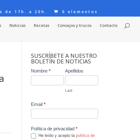
s de 17h. a 20h.
0 elementos
s
Noticias
Recetas
Consejos y trucos
Contacto
SUSCRÍBETE A NUESTRO
BOLETÍN DE NOTICIAS
Contact
Nombre
*
Apellidos
a
Us
Last
Email
*
Política de privacidad
*
He leído y acepto la
política de