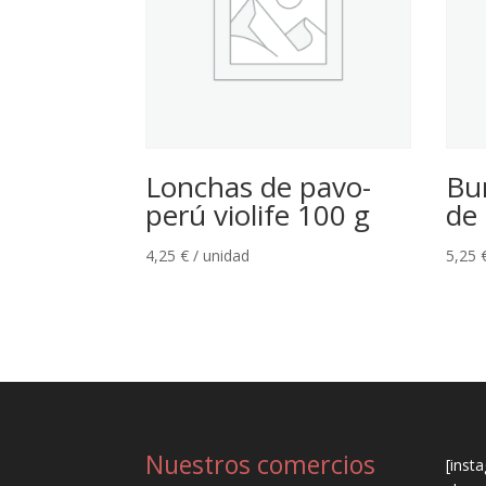
Lonchas de pavo-
Bu
perú violife 100 g
de
4,25
€
/ unidad
5,25
Nuestros comercios
[inst