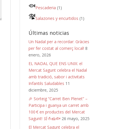
Pescaderia
(1)
Salazones y encurtidos
(1)
Últimas noticias
Un Nadal per a recordar: Gràcies
per fer costat al comerç local!
8
enero, 2026
EL NADAL QUE ENS UNIX: el
Mercat Sagunt celebra el Nadal
amb tradició, sabor i activitats
Infantils Saludables
11
diciembre, 2025
🎉 Sorteig “Carret Ben Plenet” –
Participa i guanya un carret amb
100 € en productes del Mercat
Sagunt! 🛒🍅🧀🐟
26 mayo, 2025
El Mercat Sagunt celebra el