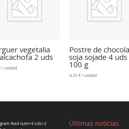
rguer vegetalia
Postre de chocol
 alcachofa 2 uds
soja sojade 4 uds
100 g
€
/ unidad
4,25
€
/ unidad
Últimas noticias
agram-feed num=4 cols=2