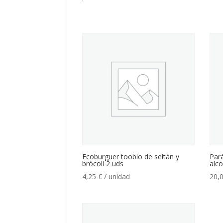
Ecoburguer toobio de seitán y
Pará
brócoli 2 uds
alco
4,25
€
/ unidad
20,