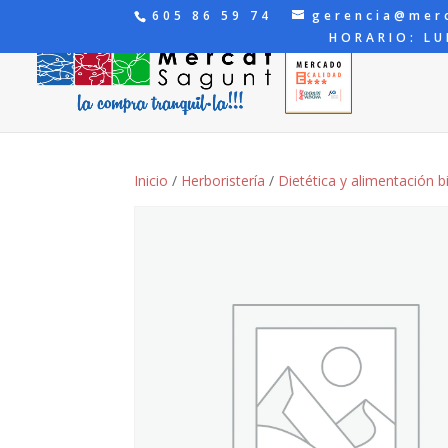
605 86 59 74
gerencia@mer
HORARIO: LU
Inicio
/
Herboristería
/
Dietética y alimentación b