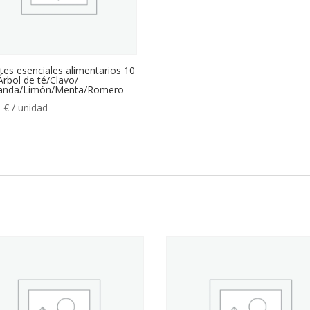
tes esenciales alimentarios 10
Árbol de té/Clavo/
anda/Limón/Menta/Romero
0
€
/ unidad