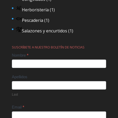
Herboristería
(1)
Pescaderia
(1)
Salazones y encurtidos
(1)
SUSCRÍBETE A NUESTRO BOLETÍN DE NOTICIAS
Contact
Nombre
*
Us
Apellidos
Last
Email
*