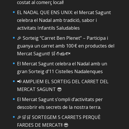
costat al comerç local!
EL NADAL QUE ENS UNIX: el Mercat Sagunt
celebra el Nadal amb tradició, sabor i
activitats Infantils Saludables
🎉 Sorteig “Carret Ben Plenet” – Participa i
guanya un carret amb 100 € en productes del
Mercat Sagunt! 🛒🍅🧀🐟
El Mercat Sagunt celebra el Nadal amb un
gran Sorteig d’11 Cistelles Nadalenques
📢 AMPLIEM EL SORTEIG DEL CARRET DEL
MERCAT SAGUNT 😎
El Mercat Sagunt s’ompli d’activitats per
descobrir els secrets de la nostra terra.
🎉🛒🛒 SORTEGEM 5 CARRETS PERQUÈ
FARDES DE MERCAT!! 😎