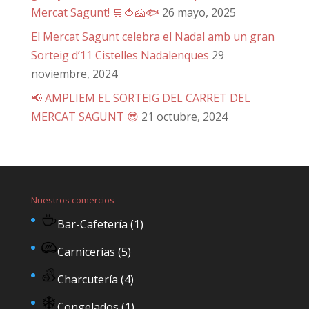
Mercat Sagunt! 🛒🍅🧀🐟
26 mayo, 2025
El Mercat Sagunt celebra el Nadal amb un gran
Sorteig d’11 Cistelles Nadalenques
29
noviembre, 2024
📢 AMPLIEM EL SORTEIG DEL CARRET DEL
MERCAT SAGUNT 😎
21 octubre, 2024
Nuestros comercios
Bar-Cafetería
(1)
Carnicerías
(5)
Charcutería
(4)
Congelados
(1)