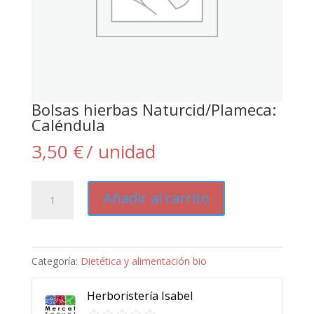
Bolsas hierbas Naturcid/Plameca:
Caléndula
3,50
€
/ unidad
Bolsas
Añadir al carrito
hierbas
Naturcid/Plameca:
Caléndula
Categoría:
Dietética y alimentación bio
cantidad
Herboristería Isabel