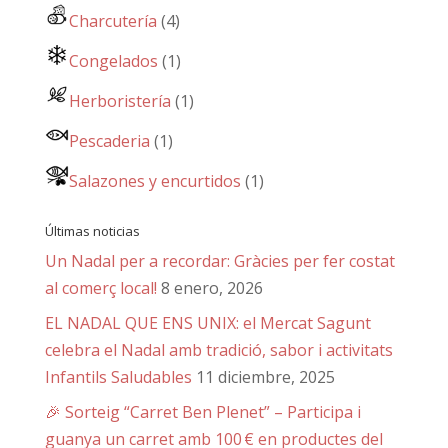
Charcutería
(4)
Congelados
(1)
Herboristería
(1)
Pescaderia
(1)
Salazones y encurtidos
(1)
Últimas noticias
Un Nadal per a recordar: Gràcies per fer costat
al comerç local!
8 enero, 2026
EL NADAL QUE ENS UNIX: el Mercat Sagunt
celebra el Nadal amb tradició, sabor i activitats
Infantils Saludables
11 diciembre, 2025
🎉 Sorteig “Carret Ben Plenet” – Participa i
guanya un carret amb 100 € en productes del