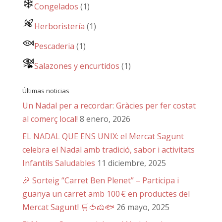
Congelados
(1)
Herboristería
(1)
Pescaderia
(1)
Salazones y encurtidos
(1)
Últimas noticias
Un Nadal per a recordar: Gràcies per fer costat
al comerç local!
8 enero, 2026
EL NADAL QUE ENS UNIX: el Mercat Sagunt
celebra el Nadal amb tradició, sabor i activitats
Infantils Saludables
11 diciembre, 2025
🎉 Sorteig “Carret Ben Plenet” – Participa i
guanya un carret amb 100 € en productes del
Mercat Sagunt! 🛒🍅🧀🐟
26 mayo, 2025