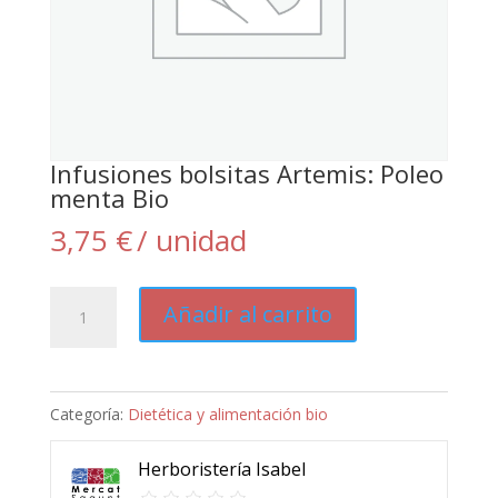
Infusiones bolsitas Artemis: Poleo
menta Bio
3,75
€
/ unidad
Infusiones
Añadir al carrito
bolsitas
Artemis:
Poleo
Categoría:
Dietética y alimentación bio
menta
Bio
Herboristería Isabel
cantidad