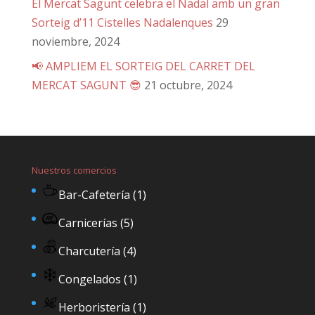
El Mercat Sagunt celebra el Nadal amb un gran
Sorteig d’11 Cistelles Nadalenques
29
noviembre, 2024
📢 AMPLIEM EL SORTEIG DEL CARRET DEL
MERCAT SAGUNT 😎
21 octubre, 2024
Nuestros comercios
Bar-Cafetería
(1)
Carnicerías
(5)
Charcutería
(4)
Congelados
(1)
Herboristería
(1)