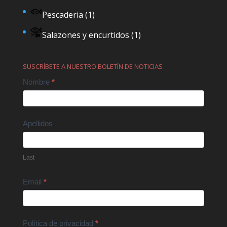
Pescaderia
(1)
Salazones y encurtidos
(1)
SUSCRÍBETE A NUESTRO BOLETÍN DE NOTICIAS
Contact
Nombre
*
Us
Apellidos
Last
Email
*
Política de privacidad
*